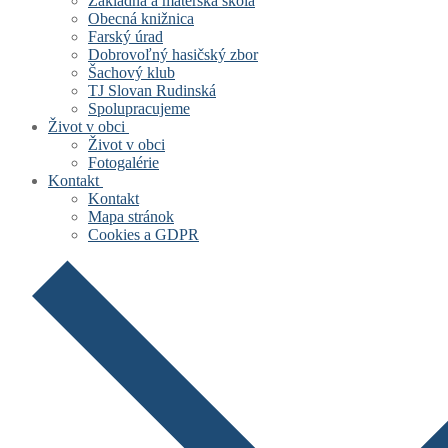
Základná a materská škola
Obecná knižnica
Farský úrad
Dobrovoľný hasičský zbor
Šachový klub
TJ Slovan Rudinská
Spolupracujeme
Život v obci
Život v obci
Fotogalérie
Kontakt
Kontakt
Mapa stránok
Cookies a GDPR