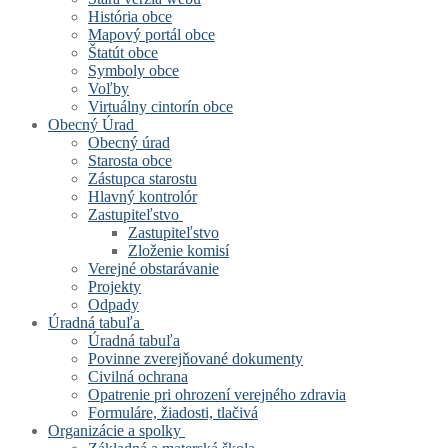
História obce
Mapový portál obce
Štatút obce
Symboly obce
Voľby
Virtuálny cintorín obce
Obecný Úrad
Obecný úrad
Starosta obce
Zástupca starostu
Hlavný kontrolór
Zastupiteľstvo
Zastupiteľstvo
Zloženie komisí
Verejné obstarávanie
Projekty
Odpady
Úradná tabuľa
Úradná tabuľa
Povinne zverejňované dokumenty
Civilná ochrana
Opatrenie pri ohrození verejného zdravia
Formuláre, žiadosti, tlačivá
Organizácie a spolky