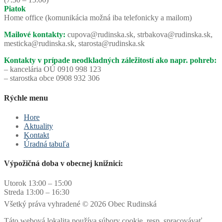
Piatok
Home office (komunikácia možná iba telefonicky a mailom)
Mailové kontakty:
cupova@rudinska.sk, strbakova@rudinska.sk,
mesticka@rudinska.sk, starosta@rudinska.sk
Kontakty v prípade neodkladných záležitostí ako napr. pohreb:
– kancelária OÚ 0910 998 123
– starostka obce 0908 932 306
Rýchle menu
Hore
Aktuality
Kontakt
Úradná tabuľa
Výpožičná doba v obecnej knižnici:
Utorok 13:00 – 15:00
Streda 13:00 – 16:30
Všetký práva vyhradené © 2026 Obec Rudinská
Táto webová lokalita používa súbory cookie, resp. spracovávať