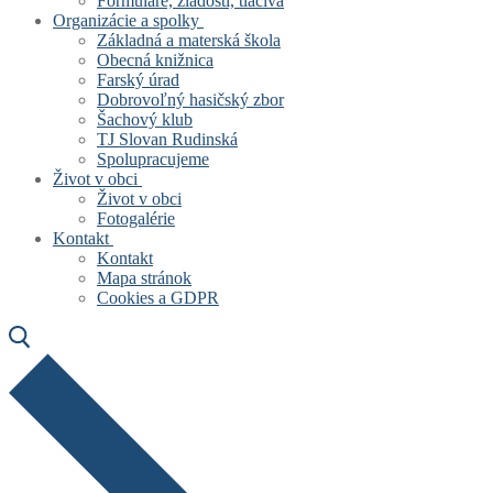
Formuláre, žiadosti, tlačivá
Organizácie a spolky
Základná a materská škola
Obecná knižnica
Farský úrad
Dobrovoľný hasičský zbor
Šachový klub
TJ Slovan Rudinská
Spolupracujeme
Život v obci
Život v obci
Fotogalérie
Kontakt
Kontakt
Mapa stránok
Cookies a GDPR