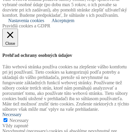
vybrané osobné údaje (po dobu max 5 rokov, o ich povahe sa
dozviete pri ich zadávaní), aby pomohli stránke zlepšiť užívateľský
komfort. Budeme predpokladať, že súhlasíte s ich používaním.
Nastavenia cookies
Akceptujem
Pravidlá cookies a GDPR
Close
Prehľad ochrany osobných údajov
Táto webová stránka používa cookies na zlepšenie vášho komfortu
pri jej používaní. Tieto cookies sa kategorizujú podľa potreby a
ukladajú do vášho prehliadača, pretože sú nevyhnutné na
fungovanie základných funkcií webovej stránky. Používame tiež
súbory cookie tretích strán, ktoré nám pomáhajú analyzovať a
porozumieť tomu, ako používate túto webovú stránku. Tieto súbory
cookies budú uložené v prehliadači iba so súhlasom používateľa.
Máte tiež možnosť zrušiť tieto cookies. Zrušenie niektorých z týchto
súborov však môže mať vplyv na vaše prehliadanie.
Necessary
Necessary
Vždy zapnuté
Nevyhnutné (necessary) cookies sú absolútne nevyhnutné pre