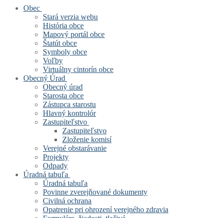
Obec
Stará verzia webu
História obce
Mapový portál obce
Štatút obce
Symboly obce
Voľby
Virtuálny cintorín obce
Obecný Úrad
Obecný úrad
Starosta obce
Zástupca starostu
Hlavný kontrolór
Zastupiteľstvo
Zastupiteľstvo
Zloženie komisí
Verejné obstarávanie
Projekty
Odpady
Úradná tabuľa
Úradná tabuľa
Povinne zverejňované dokumenty
Civilná ochrana
Opatrenie pri ohrození verejného zdravia