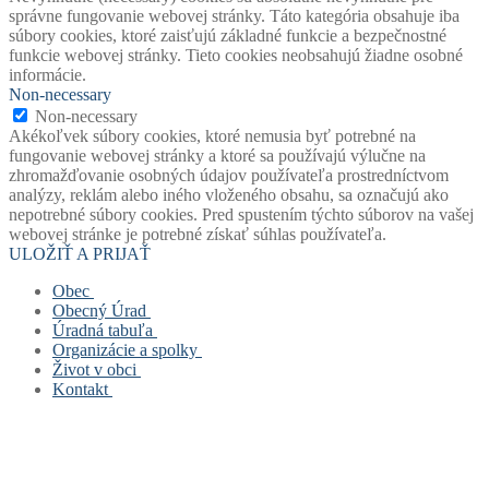
správne fungovanie webovej stránky. Táto kategória obsahuje iba
súbory cookies, ktoré zaisťujú základné funkcie a bezpečnostné
funkcie webovej stránky. Tieto cookies neobsahujú žiadne osobné
informácie.
Non-necessary
Non-necessary
Akékoľvek súbory cookies, ktoré nemusia byť potrebné na
fungovanie webovej stránky a ktoré sa používajú výlučne na
zhromažďovanie osobných údajov používateľa prostredníctvom
analýzy, reklám alebo iného vloženého obsahu, sa označujú ako
nepotrebné súbory cookies. Pred spustením týchto súborov na vašej
webovej stránke je potrebné získať súhlas používateľa.
ULOŽIŤ A PRIJAŤ
Obec
Obecný Úrad
Stará verzia webu
Úradná tabuľa
História obce
Obecný úrad
Organizácie a spolky
Mapový portál obce
Starosta obce
Úradná tabuľa
Život v obci
Štatút obce
Zástupca starostu
Povinne zverejňované dokumenty
Základná a materská škola
Kontakt
Symboly obce
Hlavný kontrolór
Civilná ochrana
Obecná knižnica
Život v obci
Voľby
Zastupiteľstvo
Opatrenie pri ohrození verejného zdravia
Farský úrad
Fotogalérie
Kontakt
Virtuálny cintorín obce
Verejné obstarávanie
Formuláre, žiadosti, tlačivá
Dobrovoľný hasičský zbor
Mapa stránok
Zastupiteľstvo
Projekty
Šachový klub
Cookies a GDPR
Zloženie komisí
Odpady
TJ Slovan Rudinská
Spolupracujeme