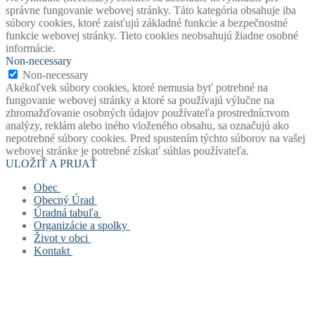
správne fungovanie webovej stránky. Táto kategória obsahuje iba
súbory cookies, ktoré zaisťujú základné funkcie a bezpečnostné
funkcie webovej stránky. Tieto cookies neobsahujú žiadne osobné
informácie.
Non-necessary
Non-necessary
Akékoľvek súbory cookies, ktoré nemusia byť potrebné na
fungovanie webovej stránky a ktoré sa používajú výlučne na
zhromažďovanie osobných údajov používateľa prostredníctvom
analýzy, reklám alebo iného vloženého obsahu, sa označujú ako
nepotrebné súbory cookies. Pred spustením týchto súborov na vašej
webovej stránke je potrebné získať súhlas používateľa.
ULOŽIŤ A PRIJAŤ
Obec
Obecný Úrad
Stará verzia webu
Úradná tabuľa
História obce
Obecný úrad
Organizácie a spolky
Mapový portál obce
Starosta obce
Úradná tabuľa
Život v obci
Štatút obce
Zástupca starostu
Povinne zverejňované dokumenty
Základná a materská škola
Kontakt
Symboly obce
Hlavný kontrolór
Civilná ochrana
Obecná knižnica
Život v obci
Voľby
Zastupiteľstvo
Opatrenie pri ohrození verejného zdravia
Farský úrad
Fotogalérie
Kontakt
Virtuálny cintorín obce
Verejné obstarávanie
Formuláre, žiadosti, tlačivá
Dobrovoľný hasičský zbor
Mapa stránok
Zastupiteľstvo
Projekty
Šachový klub
Cookies a GDPR
Zloženie komisí
Odpady
TJ Slovan Rudinská
Spolupracujeme