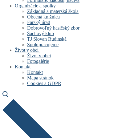
Formuláre, žiadosti, tlačivá
Organizácie a spolky
Základná a materská škola
Obecná knižnica
Farský úrad
Dobrovoľný hasičský zbor
Šachový klub
TJ Slovan Rudinská
Spolupracujeme
Život v obci
Život v obci
Fotogalérie
Kontakt
Kontakt
Mapa stránok
Cookies a GDPR