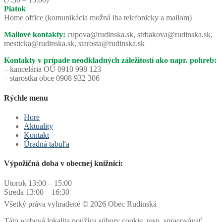
Piatok
Home office (komunikácia možná iba telefonicky a mailom)
Mailové kontakty:
cupova@rudinska.sk, strbakova@rudinska.sk,
mesticka@rudinska.sk, starosta@rudinska.sk
Kontakty v prípade neodkladných záležitostí ako napr. pohreb:
– kancelária OÚ 0910 998 123
– starostka obce 0908 932 306
Rýchle menu
Hore
Aktuality
Kontakt
Úradná tabuľa
Výpožičná doba v obecnej knižnici:
Utorok 13:00 – 15:00
Streda 13:00 – 16:30
Všetký práva vyhradené © 2026 Obec Rudinská
Táto webová lokalita používa súbory cookie, resp. spracovávať