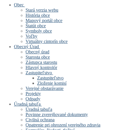
Obec
Stará verzia webu
História obce
Mapový portál obce
Štatút obce
Symboly obce
Voľby
Virtuálny cintorín obce
Obecný Úrad
Obecný úrad
Starosta obce
Zástupca starostu
Hlavný kontrolór
Zastupiteľstvo
Zastupiteľstvo
Zloženie komisí
Verejné obstarávanie
Projekty
Odpady
Úradná tabuľa
Úradná tabuľa
Povinne zverejňované dokumenty
Civilná ochrana
Opatrenie pri ohrození verejného zdravia