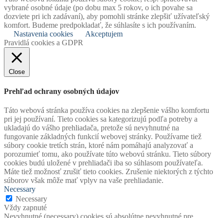
vybrané osobné údaje (po dobu max 5 rokov, o ich povahe sa
dozviete pri ich zadávaní), aby pomohli stránke zlepšiť užívateľský
komfort. Budeme predpokladať, že súhlasíte s ich používaním.
Nastavenia cookies
Akceptujem
Pravidlá cookies a GDPR
Close
Prehľad ochrany osobných údajov
Táto webová stránka používa cookies na zlepšenie vášho komfortu
pri jej používaní. Tieto cookies sa kategorizujú podľa potreby a
ukladajú do vášho prehliadača, pretože sú nevyhnutné na
fungovanie základných funkcií webovej stránky. Používame tiež
súbory cookie tretích strán, ktoré nám pomáhajú analyzovať a
porozumieť tomu, ako používate túto webovú stránku. Tieto súbory
cookies budú uložené v prehliadači iba so súhlasom používateľa.
Máte tiež možnosť zrušiť tieto cookies. Zrušenie niektorých z týchto
súborov však môže mať vplyv na vaše prehliadanie.
Necessary
Necessary
Vždy zapnuté
Nevyhnutné (necessary) cookies sú absolútne nevyhnutné pre