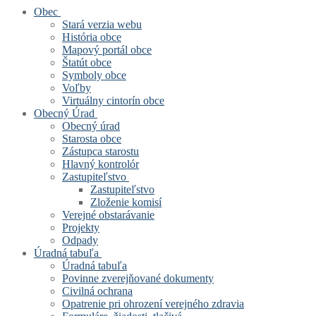
Obec
Stará verzia webu
História obce
Mapový portál obce
Štatút obce
Symboly obce
Voľby
Virtuálny cintorín obce
Obecný Úrad
Obecný úrad
Starosta obce
Zástupca starostu
Hlavný kontrolór
Zastupiteľstvo
Zastupiteľstvo
Zloženie komisí
Verejné obstarávanie
Projekty
Odpady
Úradná tabuľa
Úradná tabuľa
Povinne zverejňované dokumenty
Civilná ochrana
Opatrenie pri ohrození verejného zdravia