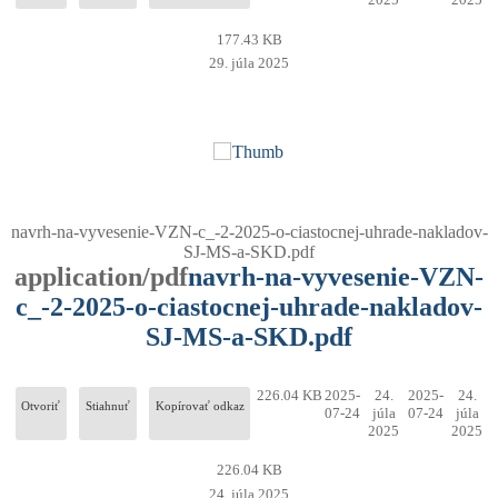
177.43 KB
29. júla 2025
navrh-na-vyvesenie-VZN-c_-2-2025-o-ciastocnej-uhrade-nakladov-
SJ-MS-a-SKD.pdf
application/pdf
navrh-na-vyvesenie-VZN-
c_-2-2025-o-ciastocnej-uhrade-nakladov-
SJ-MS-a-SKD.pdf
226.04 KB
2025-
24.
2025-
24.
Otvoriť
Stiahnuť
Kopírovať odkaz
07-24
júla
07-24
júla
2025
2025
226.04 KB
24. júla 2025