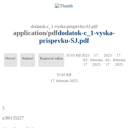
dodatok-c_1-vyska-prispevku-SJ.pdf
application/pdf
dodatok-c_1-vyska-
prispevku-SJ.pdf
35.65 KB
2025
17.
2025
17.
Otvoriť
Stiahnuť
Kopírovať odkaz
-02-
februára
-02-
februára
17
2025
17
2025
35.65 KB
17. februára 2025
5
a3f6135227