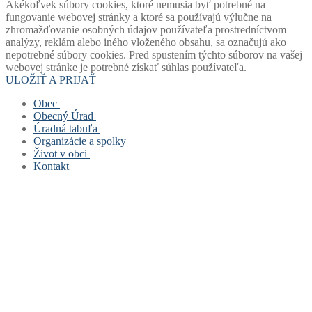
Akékoľvek súbory cookies, ktoré nemusia byť potrebné na
fungovanie webovej stránky a ktoré sa používajú výlučne na
zhromažďovanie osobných údajov používateľa prostredníctvom
analýzy, reklám alebo iného vloženého obsahu, sa označujú ako
nepotrebné súbory cookies. Pred spustením týchto súborov na vašej
webovej stránke je potrebné získať súhlas používateľa.
ULOŽIŤ A PRIJAŤ
Obec
Obecný Úrad
Stará verzia webu
Úradná tabuľa
História obce
Obecný úrad
Organizácie a spolky
Mapový portál obce
Starosta obce
Úradná tabuľa
Život v obci
Štatút obce
Zástupca starostu
Povinne zverejňované dokumenty
Základná a materská škola
Kontakt
Symboly obce
Hlavný kontrolór
Civilná ochrana
Obecná knižnica
Život v obci
Voľby
Zastupiteľstvo
Opatrenie pri ohrození verejného zdravia
Farský úrad
Fotogalérie
Kontakt
Virtuálny cintorín obce
Verejné obstarávanie
Formuláre, žiadosti, tlačivá
Dobrovoľný hasičský zbor
Mapa stránok
Zastupiteľstvo
Projekty
Šachový klub
Cookies a GDPR
Zloženie komisí
Odpady
TJ Slovan Rudinská
Spolupracujeme