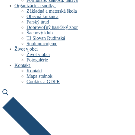
Formuláre, žiadosti, tlačivá
Organizácie a spolky
Základná a materská škola
Obecná knižnica
Farský úrad
Dobrovoľný hasičský zbor
Šachový klub
TJ Slovan Rudinská
Spolupracujeme
Život v obci
Život v obci
Fotogalérie
Kontakt
Kontakt
Mapa stránok
Cookies a GDPR