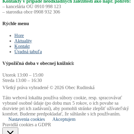
Kontakty v prípade neodkladných záležitostí ako napr. pohreb:
– kancelária OÚ 0910 998 123
– starostka obce 0908 932 306
Rýchle menu
Hore
Aktuality
Kontakt
Úradná tabuľa
Výpožičná doba v obecnej knižnici:
Utorok 13:00 – 15:00
Streda 13:00 – 16:30
Všetký práva vyhradené © 2026 Obec Rudinská
Táto webová lokalita používa súbory cookie, resp. spracovávať
vybrané osobné údaje (po dobu max 5 rokov, o ich povahe sa
dozviete pri ich zadávaní), aby pomohli stránke zlepšiť užívateľský
komfort. Budeme predpokladať, že súhlasíte s ich používaním.
Nastavenia cookies
Akceptujem
Pravidlá cookies a GDPR