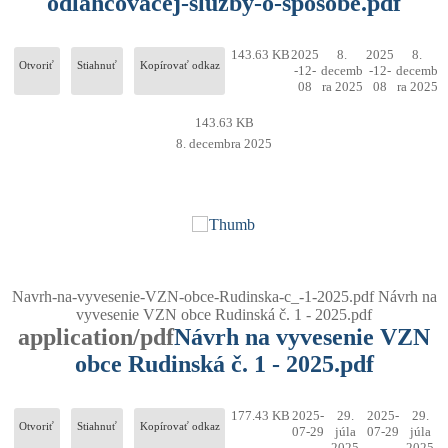
odlahcovacej-sluzby-o-sposobe.pdf
143.63 KB
2025
8.
2025
8.
Otvoriť
Stiahnuť
Kopírovať odkaz
-12-
decemb
-12-
decemb
08
ra 2025
08
ra 2025
143.63 KB
8. decembra 2025
Navrh-na-vyvesenie-VZN-obce-Rudinska-c_-1-2025.pdf
Návrh na
vyvesenie VZN obce Rudinská č. 1 - 2025.pdf
application/pdf
Návrh na vyvesenie VZN
obce Rudinská č. 1 - 2025.pdf
177.43 KB
2025-
29.
2025-
29.
Otvoriť
Stiahnuť
Kopírovať odkaz
07-29
júla
07-29
júla
2025
2025