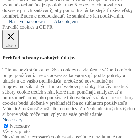
vybrané osobné údaje (po dobu max 5 rokov, o ich povahe sa
dozviete pri ich zadávaní), aby pomohli stránke zlepšiť užívateľský
komfort. Budeme predpokladať, že súhlasíte s ich používaním.
Nastavenia cookies
Akceptujem
Pravidlá cookies a GDPR
Close
Prehľad ochrany osobných údajov
Táto webová stránka používa cookies na zlepšenie vášho komfortu
pri jej používaní. Tieto cookies sa kategorizujú podľa potreby a
ukladajú do vášho prehliadača, pretože sú nevyhnutné na
fungovanie základných funkcií webovej stránky. Používame tiež
súbory cookie tretích strán, ktoré nám pomáhajú analyzovať a
porozumieť tomu, ako používate túto webovú stránku. Tieto súbory
cookies budú uložené v prehliadači iba so súhlasom používateľa.
Máte tiež možnosť zrušiť tieto cookies. Zrušenie niektorých z týchto
súborov však môže mať vplyv na vaše prehliadanie.
Necessary
Necessary
Vždy zapnuté
Nevyhnutné (necessary) cookies sú absolútne nevyhnutné pre