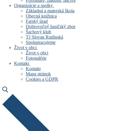
Formuláre, žiadosti, tlačivá
Organizácie a spolky
Základná a materská škola
Obecná knižnica
Farský úrad
Dobrovoľný hasičský zbor
Šachový klub
TJ Slovan Rudinská
Spolupracujeme
Život v obci
Život v obci
Fotogalérie
Kontakt
Kontakt
Mapa stránok
Cookies a GDPR