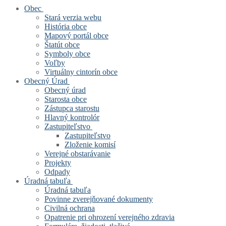
Obec
Stará verzia webu
História obce
Mapový portál obce
Štatút obce
Symboly obce
Voľby
Virtuálny cintorín obce
Obecný Úrad
Obecný úrad
Starosta obce
Zástupca starostu
Hlavný kontrolór
Zastupiteľstvo
Zastupiteľstvo
Zloženie komisí
Verejné obstarávanie
Projekty
Odpady
Úradná tabuľa
Úradná tabuľa
Povinne zverejňované dokumenty
Civilná ochrana
Opatrenie pri ohrození verejného zdravia