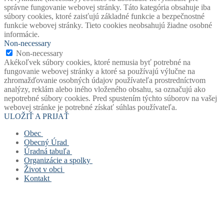
správne fungovanie webovej stránky. Táto kategória obsahuje iba
súbory cookies, ktoré zaisťujú základné funkcie a bezpečnostné
funkcie webovej stránky. Tieto cookies neobsahujú žiadne osobné
informácie.
Non-necessary
Non-necessary
Akékoľvek súbory cookies, ktoré nemusia byť potrebné na
fungovanie webovej stránky a ktoré sa používajú výlučne na
zhromažďovanie osobných údajov používateľa prostredníctvom
analýzy, reklám alebo iného vloženého obsahu, sa označujú ako
nepotrebné súbory cookies. Pred spustením týchto súborov na vašej
webovej stránke je potrebné získať súhlas používateľa.
ULOŽIŤ A PRIJAŤ
Obec
Obecný Úrad
Stará verzia webu
Úradná tabuľa
História obce
Obecný úrad
Organizácie a spolky
Mapový portál obce
Starosta obce
Úradná tabuľa
Život v obci
Štatút obce
Zástupca starostu
Povinne zverejňované dokumenty
Základná a materská škola
Kontakt
Symboly obce
Hlavný kontrolór
Civilná ochrana
Obecná knižnica
Život v obci
Voľby
Zastupiteľstvo
Opatrenie pri ohrození verejného zdravia
Farský úrad
Fotogalérie
Kontakt
Virtuálny cintorín obce
Verejné obstarávanie
Formuláre, žiadosti, tlačivá
Dobrovoľný hasičský zbor
Mapa stránok
Zastupiteľstvo
Projekty
Šachový klub
Cookies a GDPR
Zloženie komisí
Odpady
TJ Slovan Rudinská
Spolupracujeme