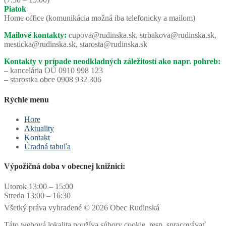
Piatok
Home office (komunikácia možná iba telefonicky a mailom)
Mailové kontakty:
cupova@rudinska.sk, strbakova@rudinska.sk,
mesticka@rudinska.sk, starosta@rudinska.sk
Kontakty v prípade neodkladných záležitostí ako napr. pohreb:
– kancelária OÚ 0910 998 123
– starostka obce 0908 932 306
Rýchle menu
Hore
Aktuality
Kontakt
Úradná tabuľa
Výpožičná doba v obecnej knižnici:
Utorok 13:00 – 15:00
Streda 13:00 – 16:30
Všetký práva vyhradené © 2026 Obec Rudinská
Táto webová lokalita používa súbory cookie, resp. spracovávať