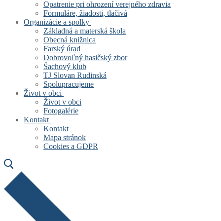
Opatrenie pri ohrození verejného zdravia
Formuláre, žiadosti, tlačivá
Organizácie a spolky
Základná a materská škola
Obecná knižnica
Farský úrad
Dobrovoľný hasičský zbor
Šachový klub
TJ Slovan Rudinská
Spolupracujeme
Život v obci
Život v obci
Fotogalérie
Kontakt
Kontakt
Mapa stránok
Cookies a GDPR