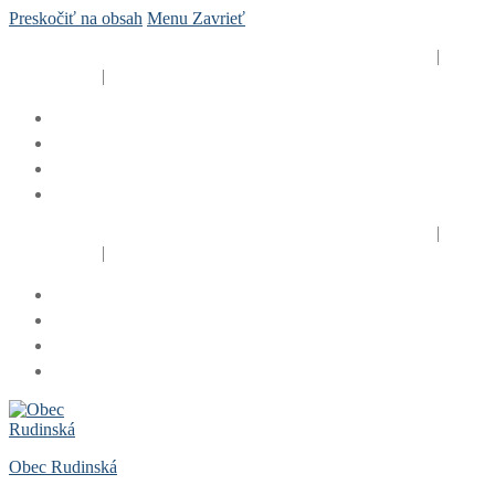
Preskočiť na obsah
Menu
Zavrieť
Obecný úrad Rudinská, Rudinská č. 125, 023 31 Rudina
|
+421
41 424 1201
|
rudinska@rudinska.sk
Obecný úrad Rudinská, Rudinská č. 125, 023 31 Rudina
|
+421
41 424 1201
|
rudinska@rudinska.sk
Obec Rudinská