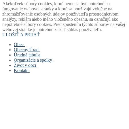
Akékoľvek súbory cookies, ktoré nemusia byť potrebné na
fungovanie webovej stránky a ktoré sa používajú výlučne na
zhromažďovanie osobných údajov používateľa prostredníctvom
analýzy, reklám alebo iného vloženého obsahu, sa označujú ako
nepotrebné súbory cookies. Pred spustením týchto súborov na vašej
webovej stránke je potrebné získať súhlas používateľa.
ULOŽIŤ A PRIJAŤ
Obec
Obecný Úrad
Stará verzia webu
Úradná tabuľa
História obce
Obecný úrad
Organizácie a spolky
Mapový portál obce
Starosta obce
Úradná tabuľa
Život v obci
Štatút obce
Zástupca starostu
Povinne zverejňované dokumenty
Základná a materská škola
Kontakt
Symboly obce
Hlavný kontrolór
Civilná ochrana
Obecná knižnica
Život v obci
Voľby
Zastupiteľstvo
Opatrenie pri ohrození verejného zdravia
Farský úrad
Fotogalérie
Kontakt
Virtuálny cintorín obce
Verejné obstarávanie
Formuláre, žiadosti, tlačivá
Dobrovoľný hasičský zbor
Mapa stránok
Zastupiteľstvo
Projekty
Šachový klub
Cookies a GDPR
Zloženie komisí
Odpady
TJ Slovan Rudinská
Spolupracujeme