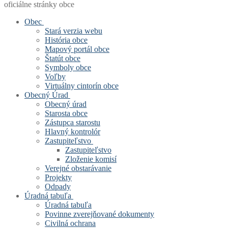
oficiálne stránky obce
Obec
Stará verzia webu
História obce
Mapový portál obce
Štatút obce
Symboly obce
Voľby
Virtuálny cintorín obce
Obecný Úrad
Obecný úrad
Starosta obce
Zástupca starostu
Hlavný kontrolór
Zastupiteľstvo
Zastupiteľstvo
Zloženie komisí
Verejné obstarávanie
Projekty
Odpady
Úradná tabuľa
Úradná tabuľa
Povinne zverejňované dokumenty
Civilná ochrana