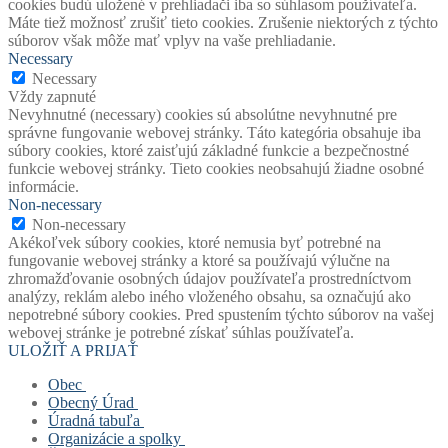
cookies budú uložené v prehliadači iba so súhlasom používateľa.
Máte tiež možnosť zrušiť tieto cookies. Zrušenie niektorých z týchto
súborov však môže mať vplyv na vaše prehliadanie.
Necessary
Necessary
Vždy zapnuté
Nevyhnutné (necessary) cookies sú absolútne nevyhnutné pre
správne fungovanie webovej stránky. Táto kategória obsahuje iba
súbory cookies, ktoré zaisťujú základné funkcie a bezpečnostné
funkcie webovej stránky. Tieto cookies neobsahujú žiadne osobné
informácie.
Non-necessary
Non-necessary
Akékoľvek súbory cookies, ktoré nemusia byť potrebné na
fungovanie webovej stránky a ktoré sa používajú výlučne na
zhromažďovanie osobných údajov používateľa prostredníctvom
analýzy, reklám alebo iného vloženého obsahu, sa označujú ako
nepotrebné súbory cookies. Pred spustením týchto súborov na vašej
webovej stránke je potrebné získať súhlas používateľa.
ULOŽIŤ A PRIJAŤ
Obec
Obecný Úrad
Stará verzia webu
Úradná tabuľa
História obce
Obecný úrad
Organizácie a spolky
Mapový portál obce
Starosta obce
Úradná tabuľa