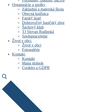
Formuláre, žiadosti, tlačivá
Organizácie a spolky
Základná a materská škola
Obecná knižnica
Farský úrad
Dobrovoľný hasičský zbor
Šachový klub
TJ Slovan Rudinská
Spolupracujeme
Život v obci
Život v obci
Fotogalérie
Kontakt
Kontakt
Mapa stránok
Cookies a GDPR