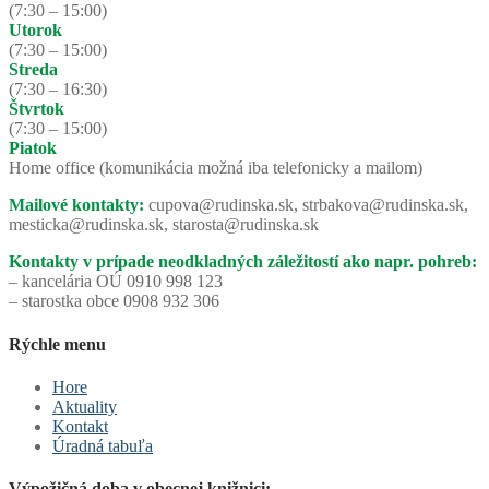
(7:30 – 15:00)
Utorok
(7:30 – 15:00)
Streda
(7:30 – 16:30)
Štvrtok
(7:30 – 15:00)
Piatok
Home office (komunikácia možná iba telefonicky a mailom)
Mailové kontakty:
cupova@rudinska.sk, strbakova@rudinska.sk,
mesticka@rudinska.sk, starosta@rudinska.sk
Kontakty v prípade neodkladných záležitostí ako napr. pohreb:
– kancelária OÚ 0910 998 123
– starostka obce 0908 932 306
Rýchle menu
Hore
Aktuality
Kontakt
Úradná tabuľa
Výpožičná doba v obecnej knižnici: