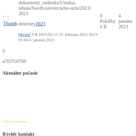
dokumenty_rudinska/Uradna-
tabula/Navrh-zaverecneho-uctu/2023/
2023
0
4.
Položky
januára
directory
2023
0 B
2023
Otvoriť
0 B
2023-02-21
21. februára 2023
2023-
01-04
4. januára 2023
0
a7037c0760
Aktuálne počasie
Počasie Rudinská
Rýchly kontakt