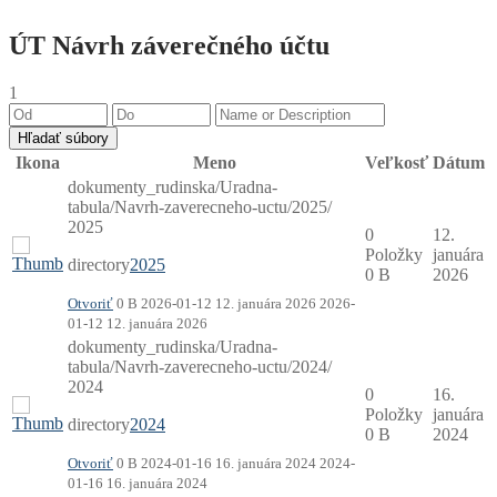
ÚT Návrh záverečného účtu
1
Ikona
Meno
Veľkosť
Dátum
dokumenty_rudinska/Uradna-
tabula/Navrh-zaverecneho-uctu/2025/
2025
0
12.
Položky
januára
directory
2025
0 B
2026
Otvoriť
0 B
2026-01-12
12. januára 2026
2026-
01-12
12. januára 2026
dokumenty_rudinska/Uradna-
tabula/Navrh-zaverecneho-uctu/2024/
2024
0
16.
Položky
januára
directory
2024
0 B
2024
Otvoriť
0 B
2024-01-16
16. januára 2024
2024-
01-16
16. januára 2024