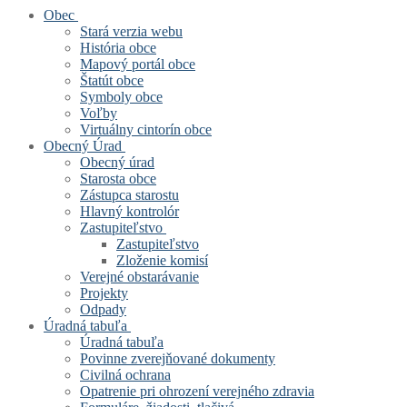
Obec
Stará verzia webu
História obce
Mapový portál obce
Štatút obce
Symboly obce
Voľby
Virtuálny cintorín obce
Obecný Úrad
Obecný úrad
Starosta obce
Zástupca starostu
Hlavný kontrolór
Zastupiteľstvo
Zastupiteľstvo
Zloženie komisí
Verejné obstarávanie
Projekty
Odpady
Úradná tabuľa
Úradná tabuľa
Povinne zverejňované dokumenty
Civilná ochrana
Opatrenie pri ohrození verejného zdravia