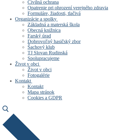
Civilná ochrana
Opatrenie pri ohrození verejného zdravia
Formuláre, žiadosti, tlačivá
Organizácie a spolky
Základná a materská škola
Obecná knižnica
Farský úrad
Dobrovoľný hasičský zbor
Šachový klub
TJ Slovan Rudinská
Spolupracujeme
Život v obci
Život v obci
Fotogalérie
Kontakt
Kontakt
Mapa stránok
Cookies a GDPR