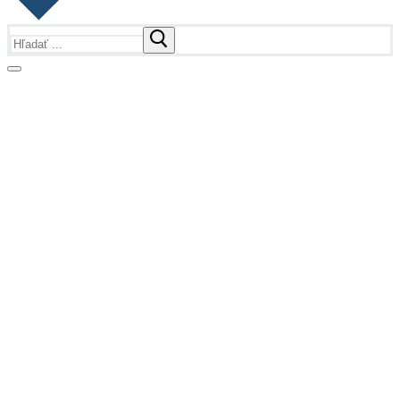
Hľadať:
Fotogalérie
Fotogalérie