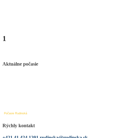
1
Aktuálne počasie
Počasie Rudinská
Rýchly kontakt
+421 41 424 1201
rudinska@rudinska.sk