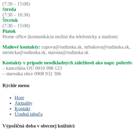
(7:30 – 15:00)
Streda
(7:30 – 16:30)
Štvrtok
(7:30 – 15:00)
Piatok
Home office (komunikácia možná iba telefonicky a mailom)
Mailové kontakty:
cupova@rudinska.sk, strbakova@rudinska.sk,
mesticka@rudinska.sk, starosta@rudinska.sk
Kontakty v prípade neodkladných záležitostí ako napr. pohreb:
– kancelária OÚ 0910 998 123
– starostka obce 0908 932 306
Rýchle menu
Hore
Aktuality
Kontakt
Úradná tabuľa
Výpožičná doba v obecnej knižnici: