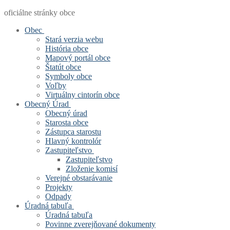
oficiálne stránky obce
Obec
Stará verzia webu
História obce
Mapový portál obce
Štatút obce
Symboly obce
Voľby
Virtuálny cintorín obce
Obecný Úrad
Obecný úrad
Starosta obce
Zástupca starostu
Hlavný kontrolór
Zastupiteľstvo
Zastupiteľstvo
Zloženie komisí
Verejné obstarávanie
Projekty
Odpady
Úradná tabuľa
Úradná tabuľa
Povinne zverejňované dokumenty