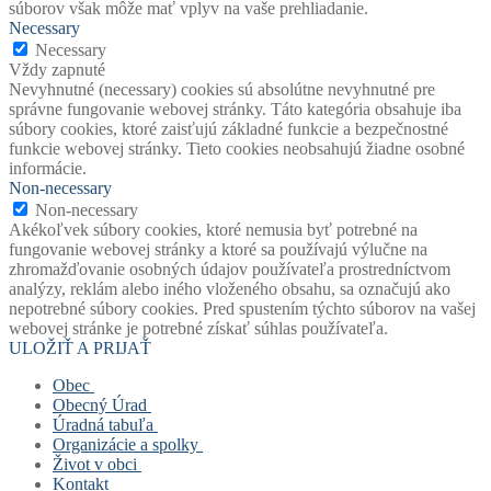
súborov však môže mať vplyv na vaše prehliadanie.
Necessary
Necessary
Vždy zapnuté
Nevyhnutné (necessary) cookies sú absolútne nevyhnutné pre
správne fungovanie webovej stránky. Táto kategória obsahuje iba
súbory cookies, ktoré zaisťujú základné funkcie a bezpečnostné
funkcie webovej stránky. Tieto cookies neobsahujú žiadne osobné
informácie.
Non-necessary
Non-necessary
Akékoľvek súbory cookies, ktoré nemusia byť potrebné na
fungovanie webovej stránky a ktoré sa používajú výlučne na
zhromažďovanie osobných údajov používateľa prostredníctvom
analýzy, reklám alebo iného vloženého obsahu, sa označujú ako
nepotrebné súbory cookies. Pred spustením týchto súborov na vašej
webovej stránke je potrebné získať súhlas používateľa.
ULOŽIŤ A PRIJAŤ
Obec
Obecný Úrad
Stará verzia webu
Úradná tabuľa
História obce
Obecný úrad
Organizácie a spolky
Mapový portál obce
Starosta obce
Úradná tabuľa
Život v obci
Štatút obce
Zástupca starostu
Povinne zverejňované dokumenty
Základná a materská škola
Kontakt
Symboly obce
Hlavný kontrolór
Civilná ochrana
Obecná knižnica
Život v obci