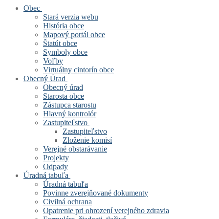
Obec
Stará verzia webu
História obce
Mapový portál obce
Štatút obce
Symboly obce
Voľby
Virtuálny cintorín obce
Obecný Úrad
Obecný úrad
Starosta obce
Zástupca starostu
Hlavný kontrolór
Zastupiteľstvo
Zastupiteľstvo
Zloženie komisí
Verejné obstarávanie
Projekty
Odpady
Úradná tabuľa
Úradná tabuľa
Povinne zverejňované dokumenty
Civilná ochrana
Opatrenie pri ohrození verejného zdravia