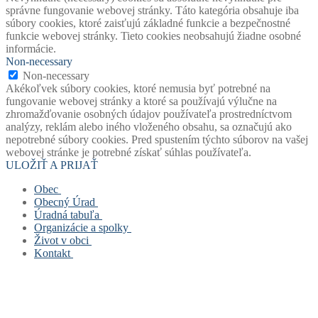
správne fungovanie webovej stránky. Táto kategória obsahuje iba
súbory cookies, ktoré zaisťujú základné funkcie a bezpečnostné
funkcie webovej stránky. Tieto cookies neobsahujú žiadne osobné
informácie.
Non-necessary
Non-necessary
Akékoľvek súbory cookies, ktoré nemusia byť potrebné na
fungovanie webovej stránky a ktoré sa používajú výlučne na
zhromažďovanie osobných údajov používateľa prostredníctvom
analýzy, reklám alebo iného vloženého obsahu, sa označujú ako
nepotrebné súbory cookies. Pred spustením týchto súborov na vašej
webovej stránke je potrebné získať súhlas používateľa.
ULOŽIŤ A PRIJAŤ
Obec
Obecný Úrad
Stará verzia webu
Úradná tabuľa
História obce
Obecný úrad
Organizácie a spolky
Mapový portál obce
Starosta obce
Úradná tabuľa
Život v obci
Štatút obce
Zástupca starostu
Povinne zverejňované dokumenty
Základná a materská škola
Kontakt
Symboly obce
Hlavný kontrolór
Civilná ochrana
Obecná knižnica
Život v obci
Voľby
Zastupiteľstvo
Opatrenie pri ohrození verejného zdravia
Farský úrad
Fotogalérie
Kontakt
Virtuálny cintorín obce
Verejné obstarávanie
Formuláre, žiadosti, tlačivá
Dobrovoľný hasičský zbor
Mapa stránok
Zastupiteľstvo
Projekty
Šachový klub
Cookies a GDPR
Zloženie komisí
Odpady
TJ Slovan Rudinská
Spolupracujeme