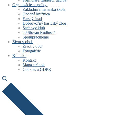
Formuláre, žiadosti, tlačivá
Organizácie a spolky
Základná a materská škola
Obecná knižnica
Farský úrad
Dobrovoľný hasičský zbor
Šachový klub
TJ Slovan Rudinská
Spolupracujeme
Život v obci
Život v obci
Fotogalérie
Kontakt
Kontakt
Mapa stránok
Cookies a GDPR