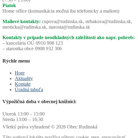
Piatok
Home office (komunikácia možná iba telefonicky a mailom)
Mailové kontakty:
cupova@rudinska.sk, strbakova@rudinska.sk,
mesticka@rudinska.sk, starosta@rudinska.sk
Kontakty v prípade neodkladných záležitostí ako napr. pohreb:
– kancelária OÚ 0910 998 123
– starostka obce 0908 932 306
Rýchle menu
Hore
Aktuality
Kontakt
Úradná tabuľa
Výpožičná doba v obecnej knižnici:
Utorok 13:00 – 15:00
Streda 13:00 – 16:30
Všetký práva vyhradené © 2026 Obec Rudinská
Táto webová lokalita používa súbory cookie, resp. spracovávať