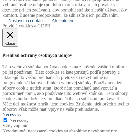
vybrané osobné údaje (po dobu max 5 rokov, o ich povahe sa
dozviete pri ich zadávaní), aby pomohli stránke zlepšiť užívateľský
komfort. Budeme predpokladať, že súhlasíte s ich používaním.
Nastavenia cookies
Akceptujem
Pravidlá cookies a GDPR
Close
Prehľad ochrany osobných údajov
Táto webová stránka používa cookies na zlepšenie vášho komfortu
pri jej používaní. Tieto cookies sa kategorizujú podľa potreby a
ukladajú do vášho prehliadača, pretože sú nevyhnutné na
fungovanie základných funkcií webovej stránky. Používame tiež
súbory cookie tretích strán, ktoré nám pomáhajú analyzovať a
porozumieť tomu, ako používate túto webovú stránku. Tieto súbory
cookies budú uložené v prehliadači iba so súhlasom používateľa.
Máte tiež možnosť zrušiť tieto cookies. Zrušenie niektorých z týchto
súborov však môže mať vplyv na vaše prehliadanie.
Necessary
Necessary
Vždy zapnuté
Nevyhnutné (necessary) cookies sú absolútne nevyhnutné pre