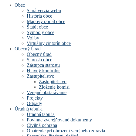
Obec
Stará verzia webu
História obce
Mapový portál obce
Štatút obce
Symboly obce
Voľby
Virtuálny cintorín obce
Obecný Úrad
Obecný úrad
Starosta obce
Zástupca starostu
Hlavný kontrolór
Zastupiteľstvo
Zastupiteľstvo
Zloženie komisí
Verejné obstarávanie
Projekty
Odpady
Úradná tabuľa
Úradná tabuľa
Povinne zverejňované dokumenty
Civilná ochrana
Opatrenie pri ohrození verejného zdravia