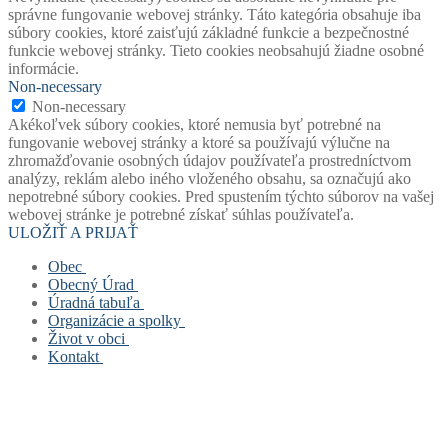
správne fungovanie webovej stránky. Táto kategória obsahuje iba
súbory cookies, ktoré zaisťujú základné funkcie a bezpečnostné
funkcie webovej stránky. Tieto cookies neobsahujú žiadne osobné
informácie.
Non-necessary
Non-necessary
Akékoľvek súbory cookies, ktoré nemusia byť potrebné na
fungovanie webovej stránky a ktoré sa používajú výlučne na
zhromažďovanie osobných údajov používateľa prostredníctvom
analýzy, reklám alebo iného vloženého obsahu, sa označujú ako
nepotrebné súbory cookies. Pred spustením týchto súborov na vašej
webovej stránke je potrebné získať súhlas používateľa.
ULOŽIŤ A PRIJAŤ
Obec
Obecný Úrad
Stará verzia webu
Úradná tabuľa
História obce
Obecný úrad
Organizácie a spolky
Mapový portál obce
Starosta obce
Úradná tabuľa
Život v obci
Štatút obce
Zástupca starostu
Povinne zverejňované dokumenty
Základná a materská škola
Kontakt
Symboly obce
Hlavný kontrolór
Civilná ochrana
Obecná knižnica
Život v obci
Voľby
Zastupiteľstvo
Opatrenie pri ohrození verejného zdravia
Farský úrad
Fotogalérie
Kontakt
Virtuálny cintorín obce
Verejné obstarávanie
Formuláre, žiadosti, tlačivá
Dobrovoľný hasičský zbor
Mapa stránok
Zastupiteľstvo
Projekty
Šachový klub
Cookies a GDPR
Zloženie komisí
Odpady
TJ Slovan Rudinská
Spolupracujeme