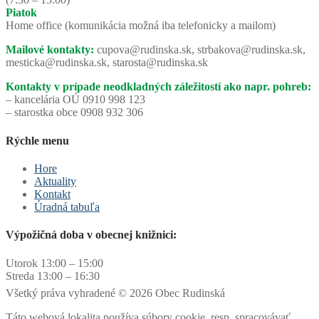
Piatok
Home office (komunikácia možná iba telefonicky a mailom)
Mailové kontakty:
cupova@rudinska.sk, strbakova@rudinska.sk,
mesticka@rudinska.sk, starosta@rudinska.sk
Kontakty v prípade neodkladných záležitostí ako napr. pohreb:
– kancelária OÚ 0910 998 123
– starostka obce 0908 932 306
Rýchle menu
Hore
Aktuality
Kontakt
Úradná tabuľa
Výpožičná doba v obecnej knižnici:
Utorok 13:00 – 15:00
Streda 13:00 – 16:30
Všetký práva vyhradené © 2026 Obec Rudinská
Táto webová lokalita používa súbory cookie, resp. spracovávať