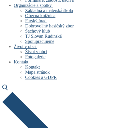
Formuláre, žiadosti, tlačivá
Organizácie a spolky
Základná a materská škola
Obecná knižnica
Farský úrad
Dobrovoľný hasičský zbor
Šachový klub
TJ Slovan Rudinská
Spolupracujeme
Život v obci
Život v obci
Fotogalérie
Kontakt
Kontakt
Mapa stránok
Cookies a GDPR