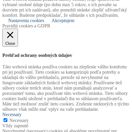
vybrané osobné údaje (po dobu max 5 rokov, o ich povahe sa
dozviete pri ich zadávaní), aby pomohli stránke zlepšiť užívateľský
komfort. Budeme predpokladať, že súhlasíte s ich používaním.
Nastavenia cookies
Akceptujem
Pravidlá cookies a GDPR
Close
Prehľad ochrany osobných údajov
Táto webová stránka používa cookies na zlepšenie vášho komfortu
pri jej používaní. Tieto cookies sa kategorizujú podľa potreby a
ukladajú do vášho prehliadača, pretože sú nevyhnutné na
fungovanie základných funkcií webovej stránky. Používame tiež
súbory cookie tretích strán, ktoré nám pomáhajú analyzovať a
porozumieť tomu, ako používate túto webovú stránku. Tieto súbory
cookies budú uložené v prehliadači iba so súhlasom používateľa.
Máte tiež možnosť zrušiť tieto cookies. Zrušenie niektorých z týchto
súborov však môže mať vplyv na vaše prehliadanie.
Necessary
Necessary
Vždy zapnuté
Nevyhnutné (necessary) cookies sú absolútne nevyhnutné pre