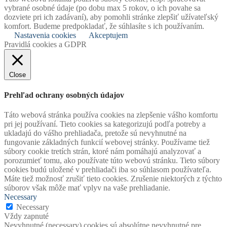
vybrané osobné údaje (po dobu max 5 rokov, o ich povahe sa
dozviete pri ich zadávaní), aby pomohli stránke zlepšiť užívateľský
komfort. Budeme predpokladať, že súhlasíte s ich používaním.
Nastavenia cookies
Akceptujem
Pravidlá cookies a GDPR
Close
Prehľad ochrany osobných údajov
Táto webová stránka používa cookies na zlepšenie vášho komfortu
pri jej používaní. Tieto cookies sa kategorizujú podľa potreby a
ukladajú do vášho prehliadača, pretože sú nevyhnutné na
fungovanie základných funkcií webovej stránky. Používame tiež
súbory cookie tretích strán, ktoré nám pomáhajú analyzovať a
porozumieť tomu, ako používate túto webovú stránku. Tieto súbory
cookies budú uložené v prehliadači iba so súhlasom používateľa.
Máte tiež možnosť zrušiť tieto cookies. Zrušenie niektorých z týchto
súborov však môže mať vplyv na vaše prehliadanie.
Necessary
Necessary
Vždy zapnuté
Nevyhnutné (necessary) cookies sú absolútne nevyhnutné pre