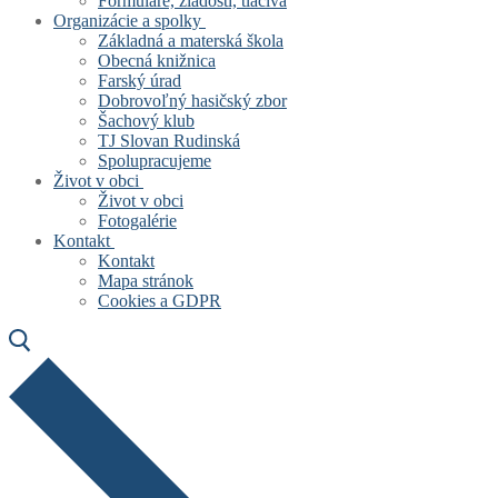
Formuláre, žiadosti, tlačivá
Organizácie a spolky
Základná a materská škola
Obecná knižnica
Farský úrad
Dobrovoľný hasičský zbor
Šachový klub
TJ Slovan Rudinská
Spolupracujeme
Život v obci
Život v obci
Fotogalérie
Kontakt
Kontakt
Mapa stránok
Cookies a GDPR