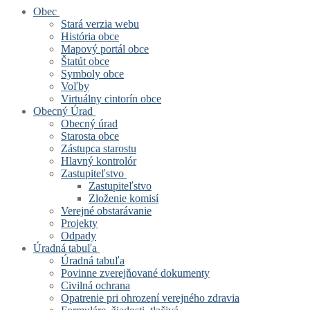
Obec
Stará verzia webu
História obce
Mapový portál obce
Štatút obce
Symboly obce
Voľby
Virtuálny cintorín obce
Obecný Úrad
Obecný úrad
Starosta obce
Zástupca starostu
Hlavný kontrolór
Zastupiteľstvo
Zastupiteľstvo
Zloženie komisí
Verejné obstarávanie
Projekty
Odpady
Úradná tabuľa
Úradná tabuľa
Povinne zverejňované dokumenty
Civilná ochrana
Opatrenie pri ohrození verejného zdravia