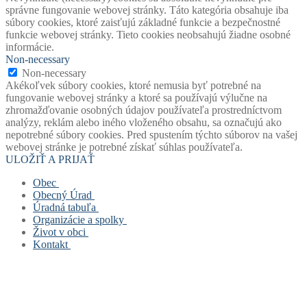
správne fungovanie webovej stránky. Táto kategória obsahuje iba
súbory cookies, ktoré zaisťujú základné funkcie a bezpečnostné
funkcie webovej stránky. Tieto cookies neobsahujú žiadne osobné
informácie.
Non-necessary
Non-necessary
Akékoľvek súbory cookies, ktoré nemusia byť potrebné na
fungovanie webovej stránky a ktoré sa používajú výlučne na
zhromažďovanie osobných údajov používateľa prostredníctvom
analýzy, reklám alebo iného vloženého obsahu, sa označujú ako
nepotrebné súbory cookies. Pred spustením týchto súborov na vašej
webovej stránke je potrebné získať súhlas používateľa.
ULOŽIŤ A PRIJAŤ
Obec
Obecný Úrad
Stará verzia webu
Úradná tabuľa
História obce
Obecný úrad
Organizácie a spolky
Mapový portál obce
Starosta obce
Úradná tabuľa
Život v obci
Štatút obce
Zástupca starostu
Povinne zverejňované dokumenty
Základná a materská škola
Kontakt
Symboly obce
Hlavný kontrolór
Civilná ochrana
Obecná knižnica
Život v obci
Voľby
Zastupiteľstvo
Opatrenie pri ohrození verejného zdravia
Farský úrad
Fotogalérie
Kontakt
Virtuálny cintorín obce
Verejné obstarávanie
Formuláre, žiadosti, tlačivá
Dobrovoľný hasičský zbor
Mapa stránok
Zastupiteľstvo
Projekty
Šachový klub
Cookies a GDPR
Zloženie komisí
Odpady
TJ Slovan Rudinská
Spolupracujeme