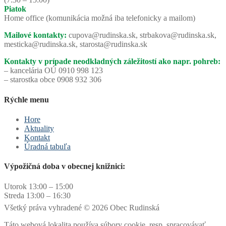
Piatok
Home office (komunikácia možná iba telefonicky a mailom)
Mailové kontakty:
cupova@rudinska.sk, strbakova@rudinska.sk,
mesticka@rudinska.sk, starosta@rudinska.sk
Kontakty v prípade neodkladných záležitostí ako napr. pohreb:
– kancelária OÚ 0910 998 123
– starostka obce 0908 932 306
Rýchle menu
Hore
Aktuality
Kontakt
Úradná tabuľa
Výpožičná doba v obecnej knižnici:
Utorok 13:00 – 15:00
Streda 13:00 – 16:30
Všetký práva vyhradené © 2026 Obec Rudinská
Táto webová lokalita používa súbory cookie, resp. spracovávať