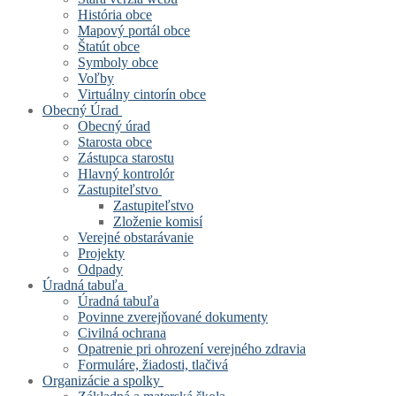
História obce
Mapový portál obce
Štatút obce
Symboly obce
Voľby
Virtuálny cintorín obce
Obecný Úrad
Obecný úrad
Starosta obce
Zástupca starostu
Hlavný kontrolór
Zastupiteľstvo
Zastupiteľstvo
Zloženie komisí
Verejné obstarávanie
Projekty
Odpady
Úradná tabuľa
Úradná tabuľa
Povinne zverejňované dokumenty
Civilná ochrana
Opatrenie pri ohrození verejného zdravia
Formuláre, žiadosti, tlačivá
Organizácie a spolky