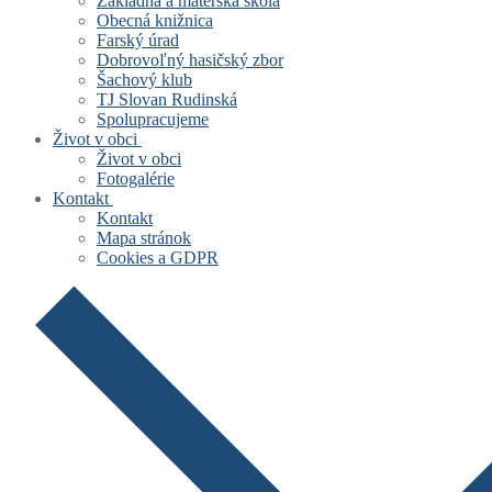
Základná a materská škola
Obecná knižnica
Farský úrad
Dobrovoľný hasičský zbor
Šachový klub
TJ Slovan Rudinská
Spolupracujeme
Život v obci
Život v obci
Fotogalérie
Kontakt
Kontakt
Mapa stránok
Cookies a GDPR