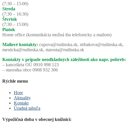
(7:30 – 15:00)
Streda
(7:30 – 16:30)
Štvrtok
(7:30 – 15:00)
Piatok
Home office (komunikácia možná iba telefonicky a mailom)
Mailové kontakty:
cupova@rudinska.sk, strbakova@rudinska.sk,
mesticka@rudinska.sk, starosta@rudinska.sk
Kontakty v prípade neodkladných záležitostí ako napr. pohreb:
– kancelária OÚ 0910 998 123
– starostka obce 0908 932 306
Rýchle menu
Hore
Aktuality
Kontakt
Úradná tabuľa
Výpožičná doba v obecnej knižnici: