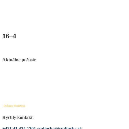
16–4
Aktuálne počasie
Počasie Rudinská
Rýchly kontakt
+421 41 424 1201
rudinska@rudinska.sk