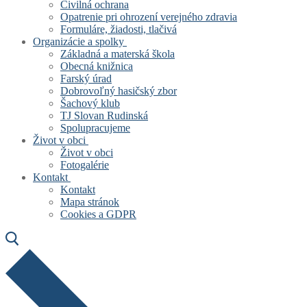
Civilná ochrana
Opatrenie pri ohrození verejného zdravia
Formuláre, žiadosti, tlačivá
Organizácie a spolky
Základná a materská škola
Obecná knižnica
Farský úrad
Dobrovoľný hasičský zbor
Šachový klub
TJ Slovan Rudinská
Spolupracujeme
Život v obci
Život v obci
Fotogalérie
Kontakt
Kontakt
Mapa stránok
Cookies a GDPR