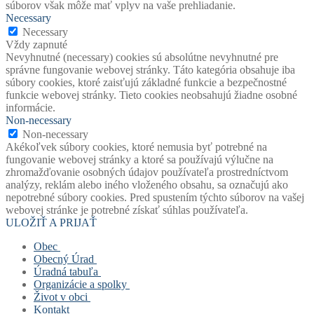
súborov však môže mať vplyv na vaše prehliadanie.
Necessary
Necessary
Vždy zapnuté
Nevyhnutné (necessary) cookies sú absolútne nevyhnutné pre
správne fungovanie webovej stránky. Táto kategória obsahuje iba
súbory cookies, ktoré zaisťujú základné funkcie a bezpečnostné
funkcie webovej stránky. Tieto cookies neobsahujú žiadne osobné
informácie.
Non-necessary
Non-necessary
Akékoľvek súbory cookies, ktoré nemusia byť potrebné na
fungovanie webovej stránky a ktoré sa používajú výlučne na
zhromažďovanie osobných údajov používateľa prostredníctvom
analýzy, reklám alebo iného vloženého obsahu, sa označujú ako
nepotrebné súbory cookies. Pred spustením týchto súborov na vašej
webovej stránke je potrebné získať súhlas používateľa.
ULOŽIŤ A PRIJAŤ
Obec
Obecný Úrad
Stará verzia webu
Úradná tabuľa
História obce
Obecný úrad
Organizácie a spolky
Mapový portál obce
Starosta obce
Úradná tabuľa
Život v obci
Štatút obce
Zástupca starostu
Povinne zverejňované dokumenty
Základná a materská škola
Kontakt
Symboly obce
Hlavný kontrolór
Civilná ochrana
Obecná knižnica
Život v obci