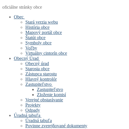
oficiálne stránky obce
Obec
Stará verzia webu
História obce
Mapový portál obce
Štatút obce
Symboly obce
Voľby
Virtuálny cintorín obce
Obecný Úrad
Obecný úrad
Starosta obce
Zástupca starostu
Hlavný kontrolór
Zastupiteľstvo
Zastupiteľstvo
Zloženie komisí
Verejné obstarávanie
Projekty
Odpady
Úradná tabuľa
Úradná tabuľa
Povinne zverejňované dokumenty