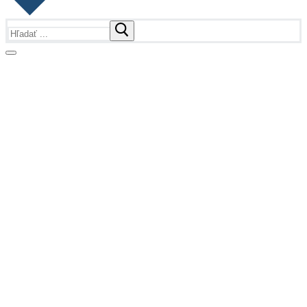
Hľadať:
Fotogalérie
Fotogalérie