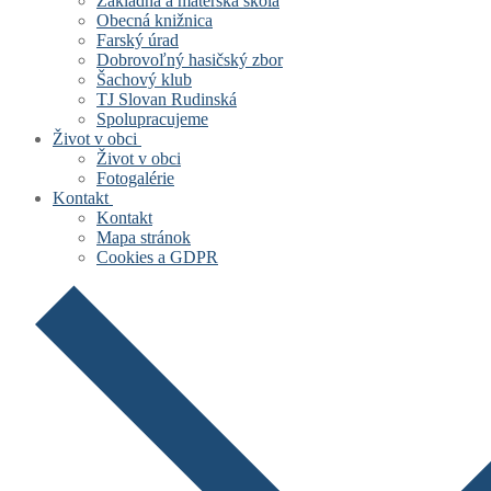
Základná a materská škola
Obecná knižnica
Farský úrad
Dobrovoľný hasičský zbor
Šachový klub
TJ Slovan Rudinská
Spolupracujeme
Život v obci
Život v obci
Fotogalérie
Kontakt
Kontakt
Mapa stránok
Cookies a GDPR