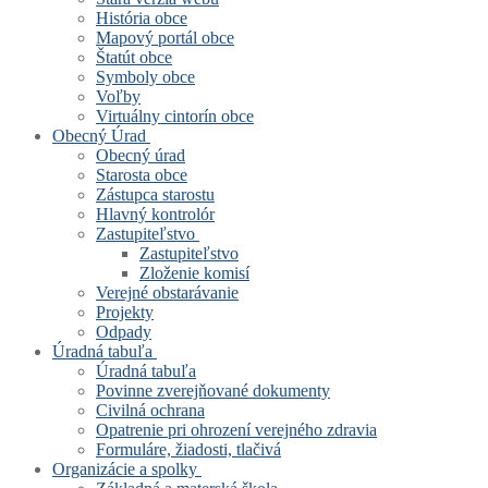
História obce
Mapový portál obce
Štatút obce
Symboly obce
Voľby
Virtuálny cintorín obce
Obecný Úrad
Obecný úrad
Starosta obce
Zástupca starostu
Hlavný kontrolór
Zastupiteľstvo
Zastupiteľstvo
Zloženie komisí
Verejné obstarávanie
Projekty
Odpady
Úradná tabuľa
Úradná tabuľa
Povinne zverejňované dokumenty
Civilná ochrana
Opatrenie pri ohrození verejného zdravia
Formuláre, žiadosti, tlačivá
Organizácie a spolky