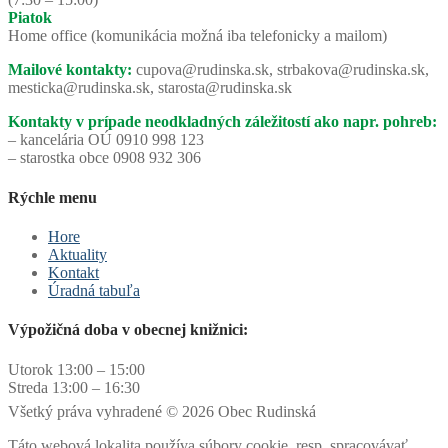
Piatok
Home office (komunikácia možná iba telefonicky a mailom)
Mailové kontakty:
cupova@rudinska.sk, strbakova@rudinska.sk,
mesticka@rudinska.sk, starosta@rudinska.sk
Kontakty v prípade neodkladných záležitostí ako napr. pohreb:
– kancelária OÚ 0910 998 123
– starostka obce 0908 932 306
Rýchle menu
Hore
Aktuality
Kontakt
Úradná tabuľa
Výpožičná doba v obecnej knižnici:
Utorok 13:00 – 15:00
Streda 13:00 – 16:30
Všetký práva vyhradené © 2026 Obec Rudinská
Táto webová lokalita používa súbory cookie, resp. spracovávať