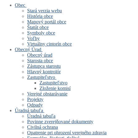
Obec
Stará verzia webu
História obce
Mapový portál obce
Štatút obce
Symboly obce
Voľby
Virtuálny cintorín obce
Obecný Úrad
Obecný úrad
Starosta obce
Zástupca starostu
Hlavný kontrolór
Zastupiteľstvo
Zastupiteľstvo
Zloženie komisí
Verejné obstarávanie
Projekty
Odpady
Úradná tabuľa
Úradná tabuľa
Povinne zverejňované dokumenty
Civilná ochrana
Opatrenie pri ohrození verejného zdravia