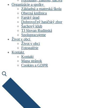
Formuláre, žiadosti, tlačivá
Organizácie a spolky
Základná a materská škola
Obecná knižnica
Farský úrad
Dobrovoľný hasičský zbor
Šachový klub
TJ Slovan Rudinská
Spolupracujeme
Život v obci
Život v obci
Fotogalérie
Kontakt
Kontakt
Mapa stránok
Cookies a GDPR