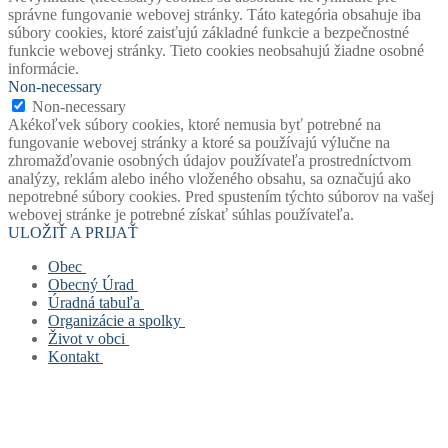
správne fungovanie webovej stránky. Táto kategória obsahuje iba
súbory cookies, ktoré zaisťujú základné funkcie a bezpečnostné
funkcie webovej stránky. Tieto cookies neobsahujú žiadne osobné
informácie.
Non-necessary
Non-necessary
Akékoľvek súbory cookies, ktoré nemusia byť potrebné na
fungovanie webovej stránky a ktoré sa používajú výlučne na
zhromažďovanie osobných údajov používateľa prostredníctvom
analýzy, reklám alebo iného vloženého obsahu, sa označujú ako
nepotrebné súbory cookies. Pred spustením týchto súborov na vašej
webovej stránke je potrebné získať súhlas používateľa.
ULOŽIŤ A PRIJAŤ
Obec
Obecný Úrad
Stará verzia webu
Úradná tabuľa
História obce
Obecný úrad
Organizácie a spolky
Mapový portál obce
Starosta obce
Úradná tabuľa
Život v obci
Štatút obce
Zástupca starostu
Povinne zverejňované dokumenty
Základná a materská škola
Kontakt
Symboly obce
Hlavný kontrolór
Civilná ochrana
Obecná knižnica
Život v obci
Voľby
Zastupiteľstvo
Opatrenie pri ohrození verejného zdravia
Farský úrad
Fotogalérie
Kontakt
Virtuálny cintorín obce
Verejné obstarávanie
Formuláre, žiadosti, tlačivá
Dobrovoľný hasičský zbor
Mapa stránok
Zastupiteľstvo
Projekty
Šachový klub
Cookies a GDPR
Zloženie komisí
Odpady
TJ Slovan Rudinská
Spolupracujeme