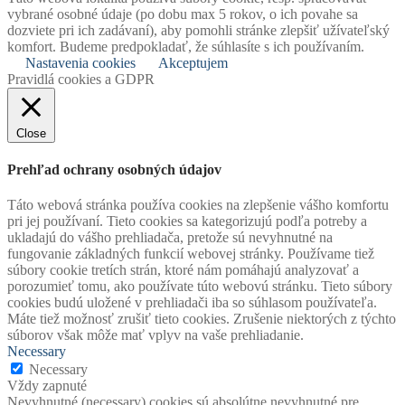
vybrané osobné údaje (po dobu max 5 rokov, o ich povahe sa
dozviete pri ich zadávaní), aby pomohli stránke zlepšiť užívateľský
komfort. Budeme predpokladať, že súhlasíte s ich používaním.
Nastavenia cookies
Akceptujem
Pravidlá cookies a GDPR
Close
Prehľad ochrany osobných údajov
Táto webová stránka používa cookies na zlepšenie vášho komfortu
pri jej používaní. Tieto cookies sa kategorizujú podľa potreby a
ukladajú do vášho prehliadača, pretože sú nevyhnutné na
fungovanie základných funkcií webovej stránky. Používame tiež
súbory cookie tretích strán, ktoré nám pomáhajú analyzovať a
porozumieť tomu, ako používate túto webovú stránku. Tieto súbory
cookies budú uložené v prehliadači iba so súhlasom používateľa.
Máte tiež možnosť zrušiť tieto cookies. Zrušenie niektorých z týchto
súborov však môže mať vplyv na vaše prehliadanie.
Necessary
Necessary
Vždy zapnuté
Nevyhnutné (necessary) cookies sú absolútne nevyhnutné pre