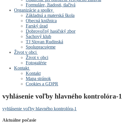
Formuláre, žiadosti, tlačivá
Organizácie a spolky
Základná a materská škola
Obecná knižnica
Farský úrad
Dobrovoľný hasičský zbor
Šachový klub
TJ Slovan Rudinská
Spolupracujeme
Život v obci
Život v obci
Fotogalérie
Kontakt
Kontakt
Mapa stránok
Cookies a GDPR
vyhlásenie voľby hlavného kontrolóra-1
vyhlásenie voľby hlavného kontrolóra-1
Aktuálne počasie