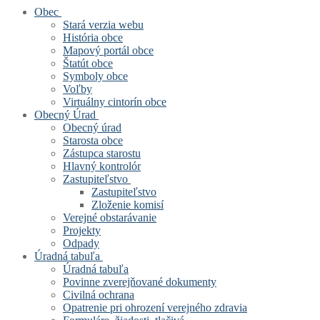
Obec
Stará verzia webu
História obce
Mapový portál obce
Štatút obce
Symboly obce
Voľby
Virtuálny cintorín obce
Obecný Úrad
Obecný úrad
Starosta obce
Zástupca starostu
Hlavný kontrolór
Zastupiteľstvo
Zastupiteľstvo
Zloženie komisí
Verejné obstarávanie
Projekty
Odpady
Úradná tabuľa
Úradná tabuľa
Povinne zverejňované dokumenty
Civilná ochrana
Opatrenie pri ohrození verejného zdravia