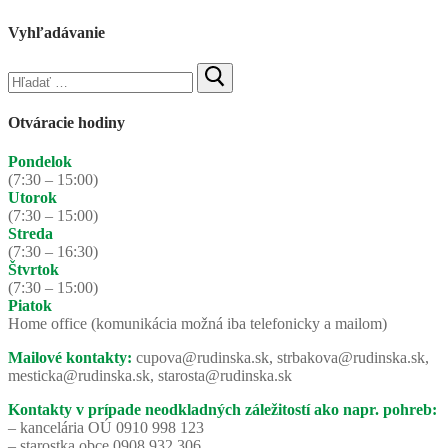
Vyhľadávanie
Hľadať:
Otváracie hodiny
Pondelok
(7:30 – 15:00)
Utorok
(7:30 – 15:00)
Streda
(7:30 – 16:30)
Štvrtok
(7:30 – 15:00)
Piatok
Home office (komunikácia možná iba telefonicky a mailom)
Mailové kontakty:
cupova@rudinska.sk, strbakova@rudinska.sk,
mesticka@rudinska.sk, starosta@rudinska.sk
Kontakty v prípade neodkladných záležitostí ako napr. pohreb:
– kancelária OÚ 0910 998 123
– starostka obce 0908 932 306