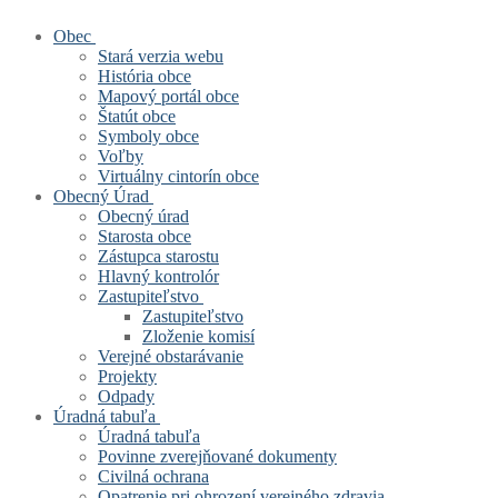
Obec
Stará verzia webu
História obce
Mapový portál obce
Štatút obce
Symboly obce
Voľby
Virtuálny cintorín obce
Obecný Úrad
Obecný úrad
Starosta obce
Zástupca starostu
Hlavný kontrolór
Zastupiteľstvo
Zastupiteľstvo
Zloženie komisí
Verejné obstarávanie
Projekty
Odpady
Úradná tabuľa
Úradná tabuľa
Povinne zverejňované dokumenty
Civilná ochrana
Opatrenie pri ohrození verejného zdravia