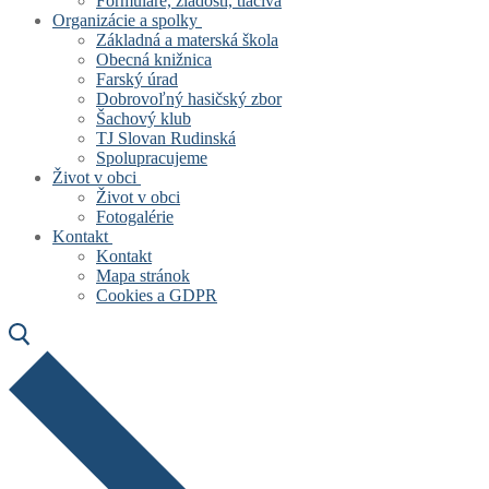
Formuláre, žiadosti, tlačivá
Organizácie a spolky
Základná a materská škola
Obecná knižnica
Farský úrad
Dobrovoľný hasičský zbor
Šachový klub
TJ Slovan Rudinská
Spolupracujeme
Život v obci
Život v obci
Fotogalérie
Kontakt
Kontakt
Mapa stránok
Cookies a GDPR