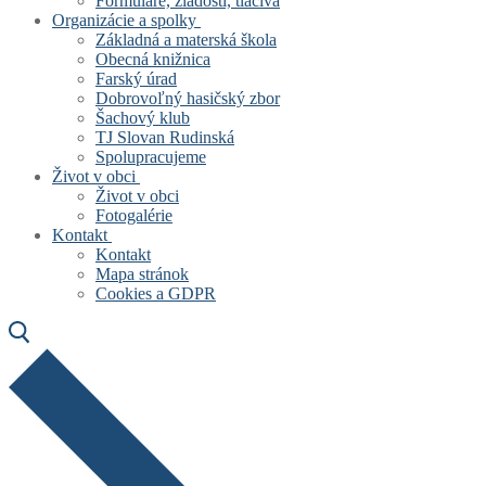
Formuláre, žiadosti, tlačivá
Organizácie a spolky
Základná a materská škola
Obecná knižnica
Farský úrad
Dobrovoľný hasičský zbor
Šachový klub
TJ Slovan Rudinská
Spolupracujeme
Život v obci
Život v obci
Fotogalérie
Kontakt
Kontakt
Mapa stránok
Cookies a GDPR