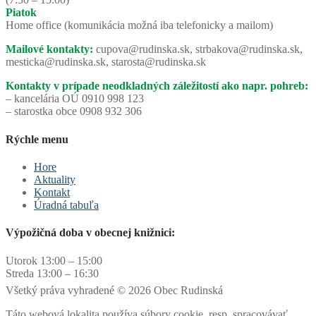
Piatok
Home office (komunikácia možná iba telefonicky a mailom)
Mailové kontakty:
cupova@rudinska.sk, strbakova@rudinska.sk,
mesticka@rudinska.sk, starosta@rudinska.sk
Kontakty v prípade neodkladných záležitostí ako napr. pohreb:
– kancelária OÚ 0910 998 123
– starostka obce 0908 932 306
Rýchle menu
Hore
Aktuality
Kontakt
Úradná tabuľa
Výpožičná doba v obecnej knižnici:
Utorok 13:00 – 15:00
Streda 13:00 – 16:30
Všetký práva vyhradené © 2026 Obec Rudinská
Táto webová lokalita používa súbory cookie, resp. spracovávať