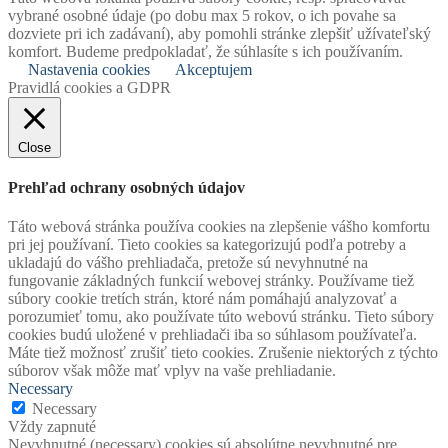
vybrané osobné údaje (po dobu max 5 rokov, o ich povahe sa
dozviete pri ich zadávaní), aby pomohli stránke zlepšiť užívateľský
komfort. Budeme predpokladať, že súhlasíte s ich používaním.
Nastavenia cookies
Akceptujem
Pravidlá cookies a GDPR
Close
Prehľad ochrany osobných údajov
Táto webová stránka používa cookies na zlepšenie vášho komfortu
pri jej používaní. Tieto cookies sa kategorizujú podľa potreby a
ukladajú do vášho prehliadača, pretože sú nevyhnutné na
fungovanie základných funkcií webovej stránky. Používame tiež
súbory cookie tretích strán, ktoré nám pomáhajú analyzovať a
porozumieť tomu, ako používate túto webovú stránku. Tieto súbory
cookies budú uložené v prehliadači iba so súhlasom používateľa.
Máte tiež možnosť zrušiť tieto cookies. Zrušenie niektorých z týchto
súborov však môže mať vplyv na vaše prehliadanie.
Necessary
Necessary
Vždy zapnuté
Nevyhnutné (necessary) cookies sú absolútne nevyhnutné pre