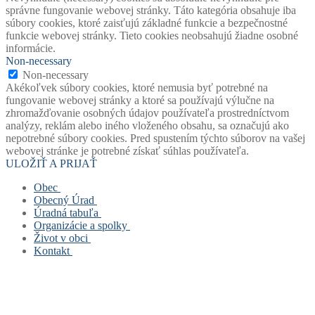
správne fungovanie webovej stránky. Táto kategória obsahuje iba
súbory cookies, ktoré zaisťujú základné funkcie a bezpečnostné
funkcie webovej stránky. Tieto cookies neobsahujú žiadne osobné
informácie.
Non-necessary
Non-necessary
Akékoľvek súbory cookies, ktoré nemusia byť potrebné na
fungovanie webovej stránky a ktoré sa používajú výlučne na
zhromažďovanie osobných údajov používateľa prostredníctvom
analýzy, reklám alebo iného vloženého obsahu, sa označujú ako
nepotrebné súbory cookies. Pred spustením týchto súborov na vašej
webovej stránke je potrebné získať súhlas používateľa.
ULOŽIŤ A PRIJAŤ
Obec
Obecný Úrad
Stará verzia webu
Úradná tabuľa
História obce
Obecný úrad
Organizácie a spolky
Mapový portál obce
Starosta obce
Úradná tabuľa
Život v obci
Štatút obce
Zástupca starostu
Povinne zverejňované dokumenty
Základná a materská škola
Kontakt
Symboly obce
Hlavný kontrolór
Civilná ochrana
Obecná knižnica
Život v obci
Voľby
Zastupiteľstvo
Opatrenie pri ohrození verejného zdravia
Farský úrad
Fotogalérie
Kontakt
Virtuálny cintorín obce
Verejné obstarávanie
Formuláre, žiadosti, tlačivá
Dobrovoľný hasičský zbor
Mapa stránok
Zastupiteľstvo
Projekty
Šachový klub
Cookies a GDPR
Zloženie komisí
Odpady
TJ Slovan Rudinská
Spolupracujeme