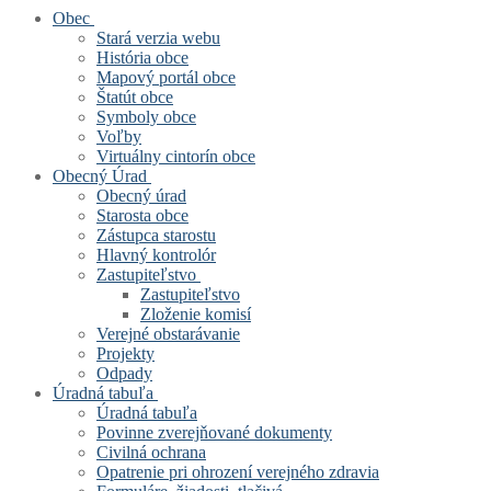
Obec
Stará verzia webu
História obce
Mapový portál obce
Štatút obce
Symboly obce
Voľby
Virtuálny cintorín obce
Obecný Úrad
Obecný úrad
Starosta obce
Zástupca starostu
Hlavný kontrolór
Zastupiteľstvo
Zastupiteľstvo
Zloženie komisí
Verejné obstarávanie
Projekty
Odpady
Úradná tabuľa
Úradná tabuľa
Povinne zverejňované dokumenty
Civilná ochrana
Opatrenie pri ohrození verejného zdravia