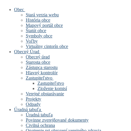
Obec
Stará verzia webu
História obce
Mapový portál obce
Štatút obce
Symboly obce
Voľby
Virtuálny cintorín obce
Obecný Úrad
Obecný úrad
Starosta obce
Zástupca starostu
Hlavný kontrolór
Zastupiteľstvo
Zastupiteľstvo
Zloženie komisí
Verejné obstarávanie
Projekty
Odpady
Úradná tabuľa
Úradná tabuľa
Povinne zverejňované dokumenty
Civilná ochrana
Opatrenie pri ohrození verejného zdravia