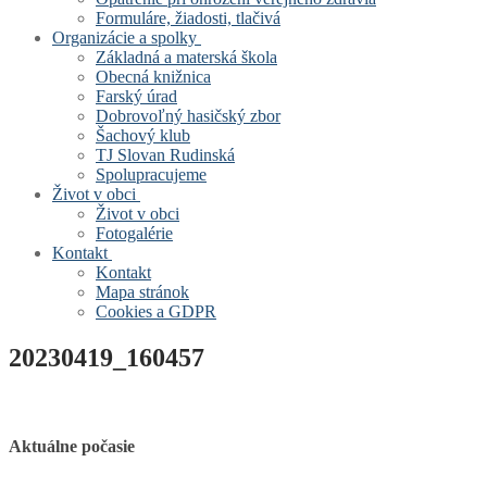
Formuláre, žiadosti, tlačivá
Organizácie a spolky
Základná a materská škola
Obecná knižnica
Farský úrad
Dobrovoľný hasičský zbor
Šachový klub
TJ Slovan Rudinská
Spolupracujeme
Život v obci
Život v obci
Fotogalérie
Kontakt
Kontakt
Mapa stránok
Cookies a GDPR
20230419_160457
Aktuálne počasie