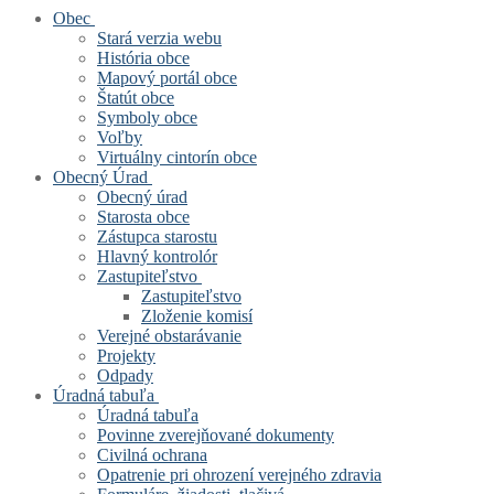
Obec
Stará verzia webu
História obce
Mapový portál obce
Štatút obce
Symboly obce
Voľby
Virtuálny cintorín obce
Obecný Úrad
Obecný úrad
Starosta obce
Zástupca starostu
Hlavný kontrolór
Zastupiteľstvo
Zastupiteľstvo
Zloženie komisí
Verejné obstarávanie
Projekty
Odpady
Úradná tabuľa
Úradná tabuľa
Povinne zverejňované dokumenty
Civilná ochrana
Opatrenie pri ohrození verejného zdravia