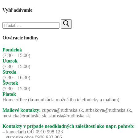
Vyhľadávanie
Hľadať:
Otváracie hodiny
Pondelok
(7:30 – 15:00)
Utorok
(7:30 – 15:00)
Streda
(7:30 – 16:30)
Štvrtok
(7:30 – 15:00)
Piatok
Home office (komunikácia možná iba telefonicky a mailom)
Mailové kontakty:
cupova@rudinska.sk, strbakova@rudinska.sk,
mesticka@rudinska.sk, starosta@rudinska.sk
Kontakty v prípade neodkladných záležitostí ako napr. pohreb:
– kancelária OÚ 0910 998 123
– starostka obce 0908 932 306