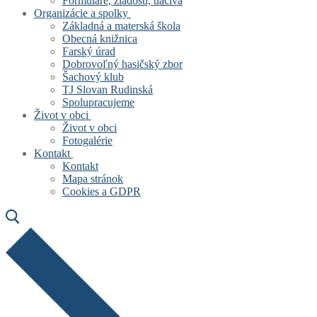
Formuláre, žiadosti, tlačivá
Organizácie a spolky
Základná a materská škola
Obecná knižnica
Farský úrad
Dobrovoľný hasičský zbor
Šachový klub
TJ Slovan Rudinská
Spolupracujeme
Život v obci
Život v obci
Fotogalérie
Kontakt
Kontakt
Mapa stránok
Cookies a GDPR