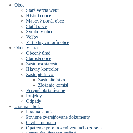
Obec
Stará verzia webu
História obce
Mapový portál obce
Štatút obce
Symboly obce
Voľby
Virtuálny cintorín obce
Obecný Úrad
Obecný úrad
Starosta obce
Zástupca starostu
Hlavný kontrolór
Zastupiteľstvo
Zastupiteľstvo
Zloženie komisí
Verejné obstarávanie
Projekty
Odpady
Úradná tabuľa
Úradná tabuľa
Povinne zverejňované dokumenty
Civilná ochrana
Opatrenie pri ohrození verejného zdravia