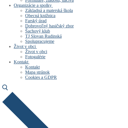
Formuláre, žiadosti, tlačivá
Organizácie a spolky
Základná a materská škola
Obecná knižnica
Farský úrad
Dobrovoľný hasičský zbor
Šachový klub
TJ Slovan Rudinská
Spolupracujeme
Život v obci
Život v obci
Fotogalérie
Kontakt
Kontakt
Mapa stránok
Cookies a GDPR