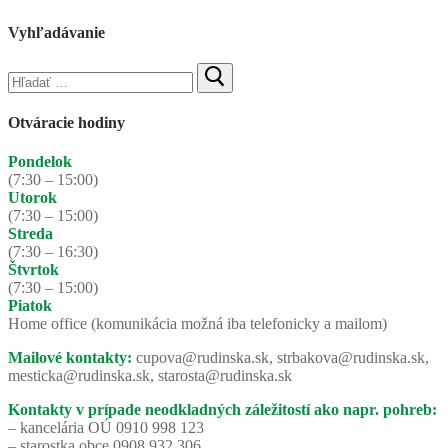
Vyhľadávanie
Hľadať:
Otváracie hodiny
Pondelok
(7:30 – 15:00)
Utorok
(7:30 – 15:00)
Streda
(7:30 – 16:30)
Štvrtok
(7:30 – 15:00)
Piatok
Home office (komunikácia možná iba telefonicky a mailom)
Mailové kontakty:
cupova@rudinska.sk, strbakova@rudinska.sk,
mesticka@rudinska.sk, starosta@rudinska.sk
Kontakty v prípade neodkladných záležitostí ako napr. pohreb:
– kancelária OÚ 0910 998 123
– starostka obce 0908 932 306