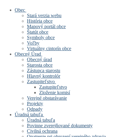
Obec
Stará verzia webu
História obce
Mapový portál obce
Štatút obce
Symboly obce
Voľby
Virtuálny cintorín obce
Obecný Úrad
Obecný úrad
Starosta obce
Zástupca starostu
Hlavný kontrolór
Zastupiteľstvo
Zastupiteľstvo
Zloženie komisí
Verejné obstarávanie
Projekty
Odpady
Úradná tabuľa
Úradná tabuľa
Povinne zverejňované dokumenty
Civilná ochrana
Opatrenie pri ohrození verejného zdravia