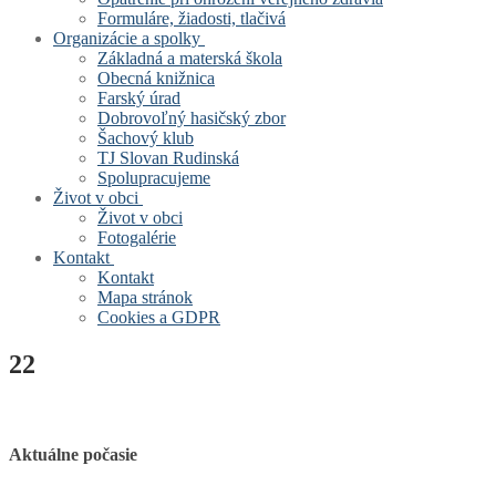
Formuláre, žiadosti, tlačivá
Organizácie a spolky
Základná a materská škola
Obecná knižnica
Farský úrad
Dobrovoľný hasičský zbor
Šachový klub
TJ Slovan Rudinská
Spolupracujeme
Život v obci
Život v obci
Fotogalérie
Kontakt
Kontakt
Mapa stránok
Cookies a GDPR
22
Aktuálne počasie