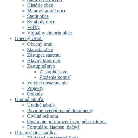
História obce
Mapový portál obce
Štatút obce
Symboly obce
Voľby
Virtuálny cintorín obce
Obecný Úrad
Obecný úrad
Starosta obce
Zástupca starostu
Hlavný kontrolór
Zastupiteľstvo
Zastupiteľstvo
Zloženie komisí
Verejné obstarávanie
Projekty
Odpady
Úradná tabuľa
Úradná tabuľa
Povinne zverejňované dokumenty
Civilná ochrana
Opatrenie pri ohrození verejného zdravia
Formuláre, žiadosti, tlačivá
Organizácie a spolky