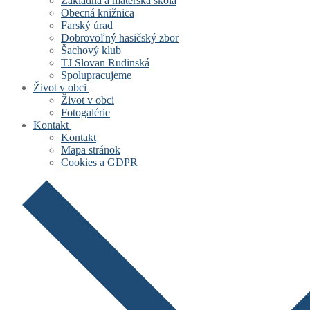
Základná a materská škola
Obecná knižnica
Farský úrad
Dobrovoľný hasičský zbor
Šachový klub
TJ Slovan Rudinská
Spolupracujeme
Život v obci
Život v obci
Fotogalérie
Kontakt
Kontakt
Mapa stránok
Cookies a GDPR