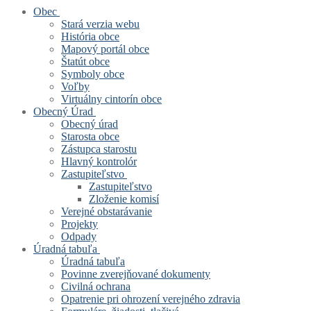
Obec
Stará verzia webu
História obce
Mapový portál obce
Štatút obce
Symboly obce
Voľby
Virtuálny cintorín obce
Obecný Úrad
Obecný úrad
Starosta obce
Zástupca starostu
Hlavný kontrolór
Zastupiteľstvo
Zastupiteľstvo
Zloženie komisí
Verejné obstarávanie
Projekty
Odpady
Úradná tabuľa
Úradná tabuľa
Povinne zverejňované dokumenty
Civilná ochrana
Opatrenie pri ohrození verejného zdravia