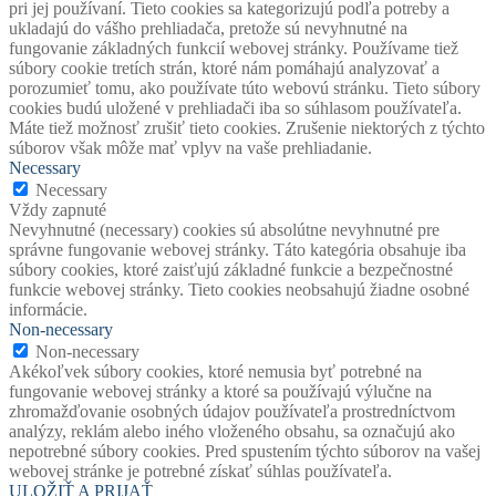
pri jej používaní. Tieto cookies sa kategorizujú podľa potreby a
ukladajú do vášho prehliadača, pretože sú nevyhnutné na
fungovanie základných funkcií webovej stránky. Používame tiež
súbory cookie tretích strán, ktoré nám pomáhajú analyzovať a
porozumieť tomu, ako používate túto webovú stránku. Tieto súbory
cookies budú uložené v prehliadači iba so súhlasom používateľa.
Máte tiež možnosť zrušiť tieto cookies. Zrušenie niektorých z týchto
súborov však môže mať vplyv na vaše prehliadanie.
Necessary
Necessary
Vždy zapnuté
Nevyhnutné (necessary) cookies sú absolútne nevyhnutné pre
správne fungovanie webovej stránky. Táto kategória obsahuje iba
súbory cookies, ktoré zaisťujú základné funkcie a bezpečnostné
funkcie webovej stránky. Tieto cookies neobsahujú žiadne osobné
informácie.
Non-necessary
Non-necessary
Akékoľvek súbory cookies, ktoré nemusia byť potrebné na
fungovanie webovej stránky a ktoré sa používajú výlučne na
zhromažďovanie osobných údajov používateľa prostredníctvom
analýzy, reklám alebo iného vloženého obsahu, sa označujú ako
nepotrebné súbory cookies. Pred spustením týchto súborov na vašej
webovej stránke je potrebné získať súhlas používateľa.
ULOŽIŤ A PRIJAŤ