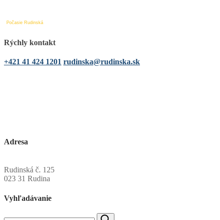
Počasie Rudinská
Rýchly kontakt
+421 41 424 1201
rudinska@rudinska.sk
Adresa
Obecný úrad Rudinská
Rudinská č. 125
023 31 Rudina
Vyhľadávanie
Hľadať: