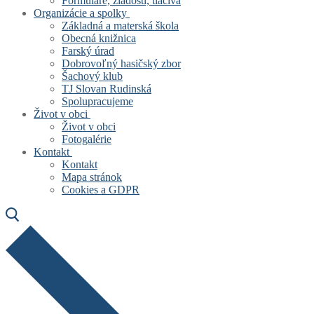
Formuláre, žiadosti, tlačivá
Organizácie a spolky
Základná a materská škola
Obecná knižnica
Farský úrad
Dobrovoľný hasičský zbor
Šachový klub
TJ Slovan Rudinská
Spolupracujeme
Život v obci
Život v obci
Fotogalérie
Kontakt
Kontakt
Mapa stránok
Cookies a GDPR