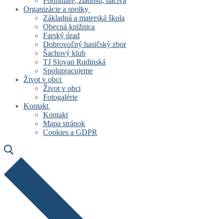
Formuláre, žiadosti, tlačivá
Organizácie a spolky
Základná a materská škola
Obecná knižnica
Farský úrad
Dobrovoľný hasičský zbor
Šachový klub
TJ Slovan Rudinská
Spolupracujeme
Život v obci
Život v obci
Fotogalérie
Kontakt
Kontakt
Mapa stránok
Cookies a GDPR