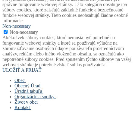
správne fungovanie webovej stránky. Táto kategória obsahuje iba
súbory cookies, ktoré zaisťujú základné funkcie a bezpečnostné
funkcie webovej stránky. Tieto cookies neobsahujú žiadne osobné
informácie.
Non-necessary
Non-necessary
Akékoľvek súbory cookies, ktoré nemusia byť potrebné na
fungovanie webovej stránky a ktoré sa používajú výlučne na
zhromažďovanie osobných údajov používateľa prostredníctvom
analýzy, reklám alebo iného vloženého obsahu, sa označujú ako
nepotrebné súbory cookies. Pred spustením týchto súborov na vašej
webovej stránke je potrebné získať súhlas používateľa.
ULOŽIŤ A PRIJAŤ
Obec
Obecný Úrad
Stará verzia webu
Úradná tabuľa
História obce
Obecný úrad
Organizácie a spolky
Mapový portál obce
Starosta obce
Úradná tabuľa
Život v obci
Štatút obce
Zástupca starostu
Povinne zverejňované dokumenty
Základná a materská škola
Kontakt
Symboly obce
Hlavný kontrolór
Civilná ochrana
Obecná knižnica
Život v obci
Voľby
Zastupiteľstvo
Opatrenie pri ohrození verejného zdravia
Farský úrad
Fotogalérie
Kontakt
Virtuálny cintorín obce
Verejné obstarávanie
Formuláre, žiadosti, tlačivá
Dobrovoľný hasičský zbor
Mapa stránok
Zastupiteľstvo
Projekty
Šachový klub
Cookies a GDPR
Zloženie komisí
Odpady
TJ Slovan Rudinská
Spolupracujeme