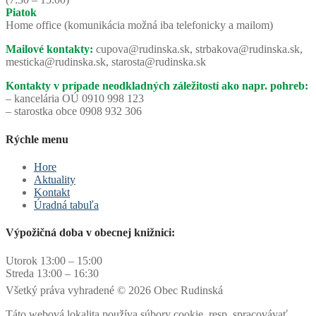
Piatok
Home office (komunikácia možná iba telefonicky a mailom)
Mailové kontakty:
cupova@rudinska.sk, strbakova@rudinska.sk,
mesticka@rudinska.sk, starosta@rudinska.sk
Kontakty v prípade neodkladných záležitostí ako napr. pohreb:
– kancelária OÚ 0910 998 123
– starostka obce 0908 932 306
Rýchle menu
Hore
Aktuality
Kontakt
Úradná tabuľa
Výpožičná doba v obecnej knižnici:
Utorok 13:00 – 15:00
Streda 13:00 – 16:30
Všetký práva vyhradené © 2026 Obec Rudinská
Táto webová lokalita používa súbory cookie, resp. spracovávať