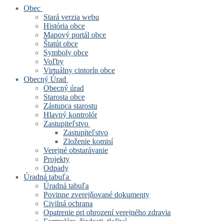
Obec
Stará verzia webu
História obce
Mapový portál obce
Štatút obce
Symboly obce
Voľby
Virtuálny cintorín obce
Obecný Úrad
Obecný úrad
Starosta obce
Zástupca starostu
Hlavný kontrolór
Zastupiteľstvo
Zastupiteľstvo
Zloženie komisí
Verejné obstarávanie
Projekty
Odpady
Úradná tabuľa
Úradná tabuľa
Povinne zverejňované dokumenty
Civilná ochrana
Opatrenie pri ohrození verejného zdravia