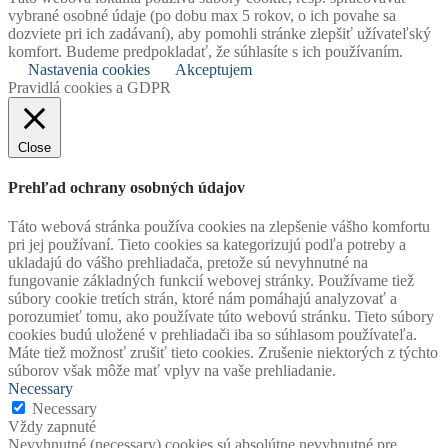
vybrané osobné údaje (po dobu max 5 rokov, o ich povahe sa
dozviete pri ich zadávaní), aby pomohli stránke zlepšiť užívateľský
komfort. Budeme predpokladať, že súhlasíte s ich používaním.
Nastavenia cookies
Akceptujem
Pravidlá cookies a GDPR
Close
Prehľad ochrany osobných údajov
Táto webová stránka používa cookies na zlepšenie vášho komfortu
pri jej používaní. Tieto cookies sa kategorizujú podľa potreby a
ukladajú do vášho prehliadača, pretože sú nevyhnutné na
fungovanie základných funkcií webovej stránky. Používame tiež
súbory cookie tretích strán, ktoré nám pomáhajú analyzovať a
porozumieť tomu, ako používate túto webovú stránku. Tieto súbory
cookies budú uložené v prehliadači iba so súhlasom používateľa.
Máte tiež možnosť zrušiť tieto cookies. Zrušenie niektorých z týchto
súborov však môže mať vplyv na vaše prehliadanie.
Necessary
Necessary
Vždy zapnuté
Nevyhnutné (necessary) cookies sú absolútne nevyhnutné pre