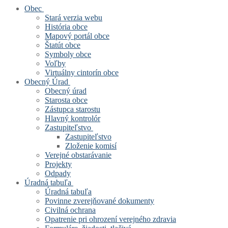
Obec
Stará verzia webu
História obce
Mapový portál obce
Štatút obce
Symboly obce
Voľby
Virtuálny cintorín obce
Obecný Úrad
Obecný úrad
Starosta obce
Zástupca starostu
Hlavný kontrolór
Zastupiteľstvo
Zastupiteľstvo
Zloženie komisí
Verejné obstarávanie
Projekty
Odpady
Úradná tabuľa
Úradná tabuľa
Povinne zverejňované dokumenty
Civilná ochrana
Opatrenie pri ohrození verejného zdravia