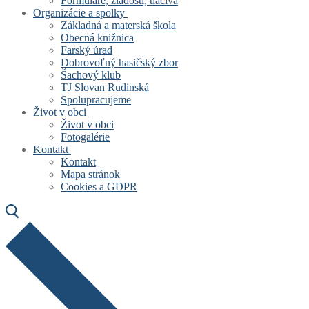
Formuláre, žiadosti, tlačivá
Organizácie a spolky
Základná a materská škola
Obecná knižnica
Farský úrad
Dobrovoľný hasičský zbor
Šachový klub
TJ Slovan Rudinská
Spolupracujeme
Život v obci
Život v obci
Fotogalérie
Kontakt
Kontakt
Mapa stránok
Cookies a GDPR