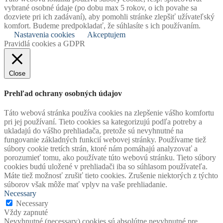
vybrané osobné údaje (po dobu max 5 rokov, o ich povahe sa
dozviete pri ich zadávaní), aby pomohli stránke zlepšiť užívateľský
komfort. Budeme predpokladať, že súhlasíte s ich používaním.
Nastavenia cookies
Akceptujem
Pravidlá cookies a GDPR
Close
Prehľad ochrany osobných údajov
Táto webová stránka používa cookies na zlepšenie vášho komfortu
pri jej používaní. Tieto cookies sa kategorizujú podľa potreby a
ukladajú do vášho prehliadača, pretože sú nevyhnutné na
fungovanie základných funkcií webovej stránky. Používame tiež
súbory cookie tretích strán, ktoré nám pomáhajú analyzovať a
porozumieť tomu, ako používate túto webovú stránku. Tieto súbory
cookies budú uložené v prehliadači iba so súhlasom používateľa.
Máte tiež možnosť zrušiť tieto cookies. Zrušenie niektorých z týchto
súborov však môže mať vplyv na vaše prehliadanie.
Necessary
Necessary
Vždy zapnuté
Nevyhnutné (necessary) cookies sú absolútne nevyhnutné pre