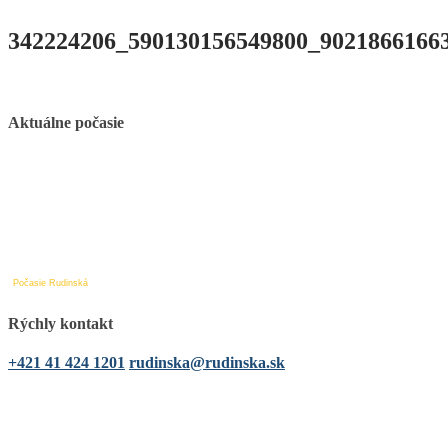
342224206_590130156549800_9021866166
Aktuálne počasie
Počasie Rudinská
Rýchly kontakt
+421 41 424 1201
rudinska@rudinska.sk