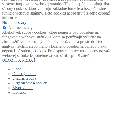
správne fungovanie webovej stránky. Táto kategória obsahuje iba
súbory cookies, ktoré zaisťujú základné funkcie a bezpečnostné
funkcie webovej stránky. Tieto cookies neobsahujú žiadne osobné
informácie.
Non-necessary
Non-necessary
Akékoľvek súbory cookies, ktoré nemusia byť potrebné na
fungovanie webovej stránky a ktoré sa používajú výlučne na
zhromažďovanie osobných údajov používateľa prostredníctvom
analýzy, reklám alebo iného vloženého obsahu, sa označujú ako
nepotrebné súbory cookies. Pred spustením týchto súborov na vašej
webovej stránke je potrebné získať súhlas používateľa.
ULOŽIŤ A PRIJAŤ
Obec
Obecný Úrad
Stará verzia webu
Úradná tabuľa
História obce
Obecný úrad
Organizácie a spolky
Mapový portál obce
Starosta obce
Úradná tabuľa
Život v obci
Štatút obce
Zástupca starostu
Povinne zverejňované dokumenty
Základná a materská škola
Kontakt
Symboly obce
Hlavný kontrolór
Civilná ochrana
Obecná knižnica
Život v obci
Voľby
Zastupiteľstvo
Opatrenie pri ohrození verejného zdravia
Farský úrad
Fotogalérie
Kontakt
Virtuálny cintorín obce
Verejné obstarávanie
Formuláre, žiadosti, tlačivá
Dobrovoľný hasičský zbor
Mapa stránok
Zastupiteľstvo
Projekty
Šachový klub
Cookies a GDPR
Zloženie komisí
Odpady
TJ Slovan Rudinská
Spolupracujeme