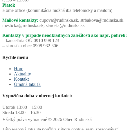
Piatok
Home office (komunikácia možná iba telefonicky a mailom)
Mailové kontakty:
cupova@rudinska.sk, strbakova@rudinska.sk,
mesticka@rudinska.sk, starosta@rudinska.sk
Kontakty v prípade neodkladných záležitostí ako napr. pohreb:
– kancelária OÚ 0910 998 123
– starostka obce 0908 932 306
Rýchle menu
Hore
Aktuality
Kontakt
Úradná tabuľa
Výpožičná doba v obecnej knižnici:
Utorok 13:00 – 15:00
Streda 13:00 – 16:30
Všetký práva vyhradené © 2026 Obec Rudinská
Táto webová lokalita používa súbory cookie, resp. spracovávať