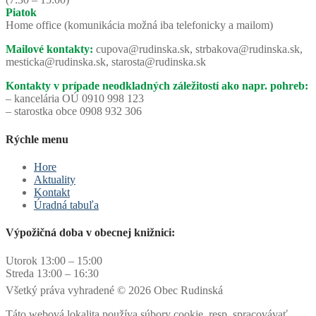
Piatok
Home office (komunikácia možná iba telefonicky a mailom)
Mailové kontakty:
cupova@rudinska.sk, strbakova@rudinska.sk,
mesticka@rudinska.sk, starosta@rudinska.sk
Kontakty v prípade neodkladných záležitostí ako napr. pohreb:
– kancelária OÚ 0910 998 123
– starostka obce 0908 932 306
Rýchle menu
Hore
Aktuality
Kontakt
Úradná tabuľa
Výpožičná doba v obecnej knižnici:
Utorok 13:00 – 15:00
Streda 13:00 – 16:30
Všetký práva vyhradené © 2026 Obec Rudinská
Táto webová lokalita používa súbory cookie, resp. spracovávať