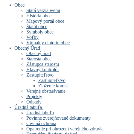
Obec
Stará verzia webu
História obce
Mapový portál obce
Štatút obce
Symboly obce
Voľby
Virtuálny cintorín obce
Obecný Úrad
Obecný úrad
Starosta obce
Zástupca starostu
Hlavný kontrolór
Zastupiteľstvo
Zastupiteľstvo
Zloženie komisí
Verejné obstarávanie
Projekty
Odpady
Úradná tabuľa
Úradná tabuľa
Povinne zverejňované dokumenty
Civilná ochrana
Opatrenie pri ohrození verejného zdravia