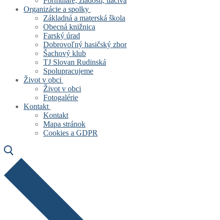
Formuláre, žiadosti, tlačivá
Organizácie a spolky
Základná a materská škola
Obecná knižnica
Farský úrad
Dobrovoľný hasičský zbor
Šachový klub
TJ Slovan Rudinská
Spolupracujeme
Život v obci
Život v obci
Fotogalérie
Kontakt
Kontakt
Mapa stránok
Cookies a GDPR