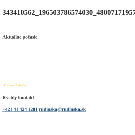
343410562_196503786574030_4800717195
Aktuálne počasie
Počasie Rudinská
Rýchly kontakt
+421 41 424 1201
rudinska@rudinska.sk