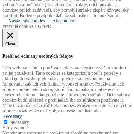
vybrané osobné údaje (po dobu max 5 rokov, o ich povahe sa
dozviete pri ich zadávaní), aby pomohli stránke zlepšiť užívateľský
komfort. Budeme predpokladať, že súhlasíte s ich používaním.
Nastavenia cookies
Akceptujem
Pravidlá cookies a GDPR
Close
Prehľad ochrany osobných údajov
Táto webová stránka používa cookies na zlepšenie vášho komfortu
pri jej používaní. Tieto cookies sa kategorizujú podľa potreby a
ukladajú do vášho prehliadača, pretože sú nevyhnutné na
fungovanie základných funkcií webovej stránky. Používame tiež
súbory cookie tretích strán, ktoré nám pomáhajú analyzovať a
porozumieť tomu, ako používate túto webovú stránku. Tieto súbory
cookies budú uložené v prehliadači iba so súhlasom používateľa.
Máte tiež možnosť zrušiť tieto cookies. Zrušenie niektorých z týchto
súborov však môže mať vplyv na vaše prehliadanie.
Necessary
Necessary
Vždy zapnuté
Nevyhnutné (necessary) cookies sú absolútne nevyhnutné pre