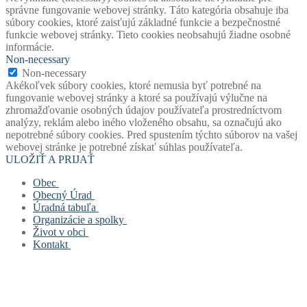
správne fungovanie webovej stránky. Táto kategória obsahuje iba
súbory cookies, ktoré zaisťujú základné funkcie a bezpečnostné
funkcie webovej stránky. Tieto cookies neobsahujú žiadne osobné
informácie.
Non-necessary
Non-necessary
Akékoľvek súbory cookies, ktoré nemusia byť potrebné na
fungovanie webovej stránky a ktoré sa používajú výlučne na
zhromažďovanie osobných údajov používateľa prostredníctvom
analýzy, reklám alebo iného vloženého obsahu, sa označujú ako
nepotrebné súbory cookies. Pred spustením týchto súborov na vašej
webovej stránke je potrebné získať súhlas používateľa.
ULOŽIŤ A PRIJAŤ
Obec
Obecný Úrad
Stará verzia webu
Úradná tabuľa
História obce
Obecný úrad
Organizácie a spolky
Mapový portál obce
Starosta obce
Úradná tabuľa
Život v obci
Štatút obce
Zástupca starostu
Povinne zverejňované dokumenty
Základná a materská škola
Kontakt
Symboly obce
Hlavný kontrolór
Civilná ochrana
Obecná knižnica
Život v obci
Voľby
Zastupiteľstvo
Opatrenie pri ohrození verejného zdravia
Farský úrad
Fotogalérie
Kontakt
Virtuálny cintorín obce
Verejné obstarávanie
Formuláre, žiadosti, tlačivá
Dobrovoľný hasičský zbor
Mapa stránok
Zastupiteľstvo
Projekty
Šachový klub
Cookies a GDPR
Zloženie komisí
Odpady
TJ Slovan Rudinská
Spolupracujeme