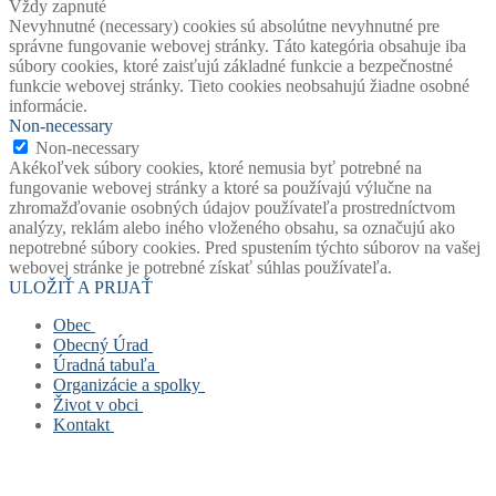
Vždy zapnuté
Nevyhnutné (necessary) cookies sú absolútne nevyhnutné pre
správne fungovanie webovej stránky. Táto kategória obsahuje iba
súbory cookies, ktoré zaisťujú základné funkcie a bezpečnostné
funkcie webovej stránky. Tieto cookies neobsahujú žiadne osobné
informácie.
Non-necessary
Non-necessary
Akékoľvek súbory cookies, ktoré nemusia byť potrebné na
fungovanie webovej stránky a ktoré sa používajú výlučne na
zhromažďovanie osobných údajov používateľa prostredníctvom
analýzy, reklám alebo iného vloženého obsahu, sa označujú ako
nepotrebné súbory cookies. Pred spustením týchto súborov na vašej
webovej stránke je potrebné získať súhlas používateľa.
ULOŽIŤ A PRIJAŤ
Obec
Obecný Úrad
Stará verzia webu
Úradná tabuľa
História obce
Obecný úrad
Organizácie a spolky
Mapový portál obce
Starosta obce
Úradná tabuľa
Život v obci
Štatút obce
Zástupca starostu
Povinne zverejňované dokumenty
Základná a materská škola
Kontakt
Symboly obce
Hlavný kontrolór
Civilná ochrana
Obecná knižnica
Život v obci
Voľby
Zastupiteľstvo
Opatrenie pri ohrození verejného zdravia
Farský úrad
Fotogalérie
Kontakt
Virtuálny cintorín obce
Verejné obstarávanie
Formuláre, žiadosti, tlačivá
Dobrovoľný hasičský zbor
Mapa stránok
Zastupiteľstvo
Projekty
Šachový klub
Cookies a GDPR
Zloženie komisí