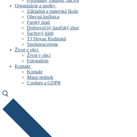
Formuláre, žiadosti, tlačivá
Organizácie a spolky
Základná a materská škola
Obecná knižnica
Farský úrad
Dobrovoľný hasičský zbor
Šachový klub
TJ Slovan Rudinská
Spolupracujeme
Život v obci
Život v obci
Fotogalérie
Kontakt
Kontakt
Mapa stránok
Cookies a GDPR