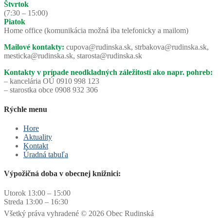
Štvrtok
(7:30 – 15:00)
Piatok
Home office (komunikácia možná iba telefonicky a mailom)
Mailové kontakty:
cupova@rudinska.sk, strbakova@rudinska.sk,
mesticka@rudinska.sk, starosta@rudinska.sk
Kontakty v prípade neodkladných záležitostí ako napr. pohreb:
– kancelária OÚ 0910 998 123
– starostka obce 0908 932 306
Rýchle menu
Hore
Aktuality
Kontakt
Úradná tabuľa
Výpožičná doba v obecnej knižnici:
Utorok 13:00 – 15:00
Streda 13:00 – 16:30
Všetký práva vyhradené © 2026 Obec Rudinská