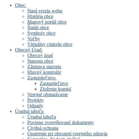
Obec
Stará verzia webu
História obce
Mapový portál obce
Štatút obce
Symboly obce
Voľby
Virtuálny cintorín obce
Obecný Úrad
Obecný úrad
Starosta obce
Zástupca starostu
Hlavný kontrolór
Zastupiteľstvo
Zastupiteľstvo
Zloženie komisí
Verejné obstarávanie
Projekty
Odpady
Úradná tabuľa
Úradná tabuľa
Povinne zverejňované dokumenty
Civilná ochrana
Opatrenie pri ohrození verejného zdravia