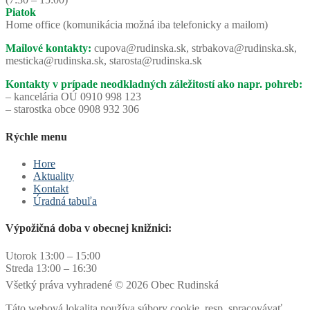
Piatok
Home office (komunikácia možná iba telefonicky a mailom)
Mailové kontakty:
cupova@rudinska.sk, strbakova@rudinska.sk,
mesticka@rudinska.sk, starosta@rudinska.sk
Kontakty v prípade neodkladných záležitostí ako napr. pohreb:
– kancelária OÚ 0910 998 123
– starostka obce 0908 932 306
Rýchle menu
Hore
Aktuality
Kontakt
Úradná tabuľa
Výpožičná doba v obecnej knižnici:
Utorok 13:00 – 15:00
Streda 13:00 – 16:30
Všetký práva vyhradené © 2026 Obec Rudinská
Táto webová lokalita používa súbory cookie, resp. spracovávať