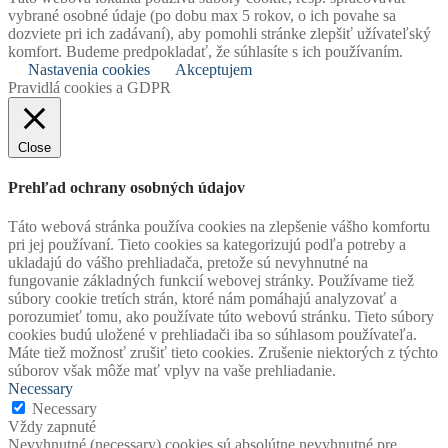
vybrané osobné údaje (po dobu max 5 rokov, o ich povahe sa
dozviete pri ich zadávaní), aby pomohli stránke zlepšiť užívateľský
komfort. Budeme predpokladať, že súhlasíte s ich používaním.
Nastavenia cookies
Akceptujem
Pravidlá cookies a GDPR
Close
Prehľad ochrany osobných údajov
Táto webová stránka používa cookies na zlepšenie vášho komfortu
pri jej používaní. Tieto cookies sa kategorizujú podľa potreby a
ukladajú do vášho prehliadača, pretože sú nevyhnutné na
fungovanie základných funkcií webovej stránky. Používame tiež
súbory cookie tretích strán, ktoré nám pomáhajú analyzovať a
porozumieť tomu, ako používate túto webovú stránku. Tieto súbory
cookies budú uložené v prehliadači iba so súhlasom používateľa.
Máte tiež možnosť zrušiť tieto cookies. Zrušenie niektorých z týchto
súborov však môže mať vplyv na vaše prehliadanie.
Necessary
Necessary
Vždy zapnuté
Nevyhnutné (necessary) cookies sú absolútne nevyhnutné pre