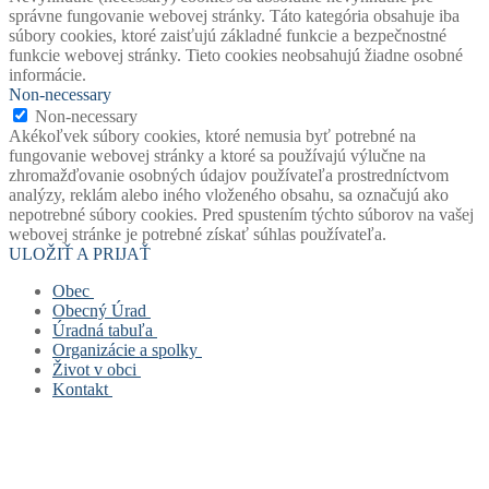
správne fungovanie webovej stránky. Táto kategória obsahuje iba
súbory cookies, ktoré zaisťujú základné funkcie a bezpečnostné
funkcie webovej stránky. Tieto cookies neobsahujú žiadne osobné
informácie.
Non-necessary
Non-necessary
Akékoľvek súbory cookies, ktoré nemusia byť potrebné na
fungovanie webovej stránky a ktoré sa používajú výlučne na
zhromažďovanie osobných údajov používateľa prostredníctvom
analýzy, reklám alebo iného vloženého obsahu, sa označujú ako
nepotrebné súbory cookies. Pred spustením týchto súborov na vašej
webovej stránke je potrebné získať súhlas používateľa.
ULOŽIŤ A PRIJAŤ
Obec
Obecný Úrad
Stará verzia webu
Úradná tabuľa
História obce
Obecný úrad
Organizácie a spolky
Mapový portál obce
Starosta obce
Úradná tabuľa
Život v obci
Štatút obce
Zástupca starostu
Povinne zverejňované dokumenty
Základná a materská škola
Kontakt
Symboly obce
Hlavný kontrolór
Civilná ochrana
Obecná knižnica
Život v obci
Voľby
Zastupiteľstvo
Opatrenie pri ohrození verejného zdravia
Farský úrad
Fotogalérie
Kontakt
Virtuálny cintorín obce
Verejné obstarávanie
Formuláre, žiadosti, tlačivá
Dobrovoľný hasičský zbor
Mapa stránok
Zastupiteľstvo
Projekty
Šachový klub
Cookies a GDPR
Zloženie komisí
Odpady
TJ Slovan Rudinská
Spolupracujeme