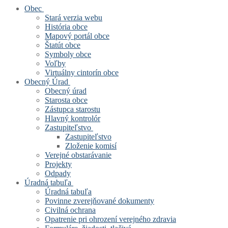
Obec
Stará verzia webu
História obce
Mapový portál obce
Štatút obce
Symboly obce
Voľby
Virtuálny cintorín obce
Obecný Úrad
Obecný úrad
Starosta obce
Zástupca starostu
Hlavný kontrolór
Zastupiteľstvo
Zastupiteľstvo
Zloženie komisí
Verejné obstarávanie
Projekty
Odpady
Úradná tabuľa
Úradná tabuľa
Povinne zverejňované dokumenty
Civilná ochrana
Opatrenie pri ohrození verejného zdravia