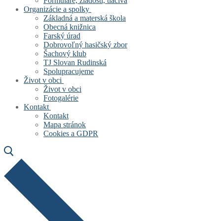
Formuláre, žiadosti, tlačivá
Organizácie a spolky
Základná a materská škola
Obecná knižnica
Farský úrad
Dobrovoľný hasičský zbor
Šachový klub
TJ Slovan Rudinská
Spolupracujeme
Život v obci
Život v obci
Fotogalérie
Kontakt
Kontakt
Mapa stránok
Cookies a GDPR