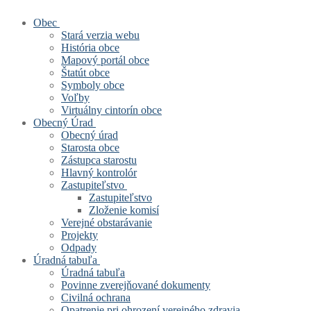
Obec
Stará verzia webu
História obce
Mapový portál obce
Štatút obce
Symboly obce
Voľby
Virtuálny cintorín obce
Obecný Úrad
Obecný úrad
Starosta obce
Zástupca starostu
Hlavný kontrolór
Zastupiteľstvo
Zastupiteľstvo
Zloženie komisí
Verejné obstarávanie
Projekty
Odpady
Úradná tabuľa
Úradná tabuľa
Povinne zverejňované dokumenty
Civilná ochrana
Opatrenie pri ohrození verejného zdravia