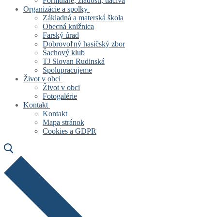
Formuláre, žiadosti, tlačivá
Organizácie a spolky
Základná a materská škola
Obecná knižnica
Farský úrad
Dobrovoľný hasičský zbor
Šachový klub
TJ Slovan Rudinská
Spolupracujeme
Život v obci
Život v obci
Fotogalérie
Kontakt
Kontakt
Mapa stránok
Cookies a GDPR