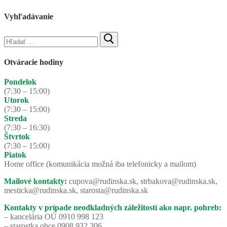
Vyhľadávanie
Hľadať:
Otváracie hodiny
Pondelok
(7:30 – 15:00)
Utorok
(7:30 – 15:00)
Streda
(7:30 – 16:30)
Štvrtok
(7:30 – 15:00)
Piatok
Home office (komunikácia možná iba telefonicky a mailom)
Mailové kontakty:
cupova@rudinska.sk, strbakova@rudinska.sk,
mesticka@rudinska.sk, starosta@rudinska.sk
Kontakty v prípade neodkladných záležitostí ako napr. pohreb:
– kancelária OÚ 0910 998 123
– starostka obce 0908 932 306