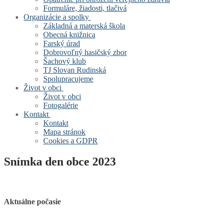
Formuláre, žiadosti, tlačivá
Organizácie a spolky
Základná a materská škola
Obecná knižnica
Farský úrad
Dobrovoľný hasičský zbor
Šachový klub
TJ Slovan Rudinská
Spolupracujeme
Život v obci
Život v obci
Fotogalérie
Kontakt
Kontakt
Mapa stránok
Cookies a GDPR
Snímka den obce 2023
Aktuálne počasie