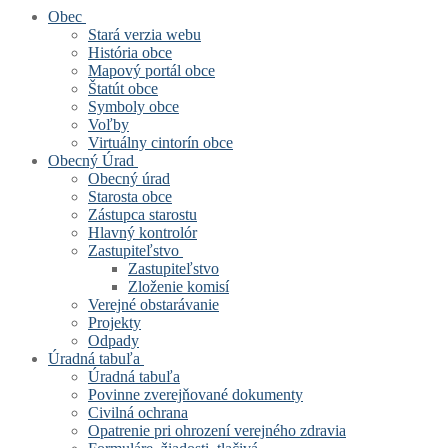
Obec
Stará verzia webu
História obce
Mapový portál obce
Štatút obce
Symboly obce
Voľby
Virtuálny cintorín obce
Obecný Úrad
Obecný úrad
Starosta obce
Zástupca starostu
Hlavný kontrolór
Zastupiteľstvo
Zastupiteľstvo
Zloženie komisí
Verejné obstarávanie
Projekty
Odpady
Úradná tabuľa
Úradná tabuľa
Povinne zverejňované dokumenty
Civilná ochrana
Opatrenie pri ohrození verejného zdravia