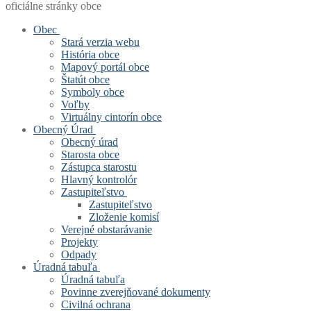
oficiálne stránky obce
Obec
Stará verzia webu
História obce
Mapový portál obce
Štatút obce
Symboly obce
Voľby
Virtuálny cintorín obce
Obecný Úrad
Obecný úrad
Starosta obce
Zástupca starostu
Hlavný kontrolór
Zastupiteľstvo
Zastupiteľstvo
Zloženie komisí
Verejné obstarávanie
Projekty
Odpady
Úradná tabuľa
Úradná tabuľa
Povinne zverejňované dokumenty
Civilná ochrana