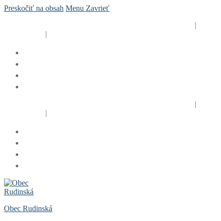
Preskočiť na obsah
Menu
Zavrieť
Obecný úrad Rudinská, Rudinská č. 125, 023 31 Rudina
|
+421
41 424 1201
|
rudinska@rudinska.sk
Obecný úrad Rudinská, Rudinská č. 125, 023 31 Rudina
|
+421
41 424 1201
|
rudinska@rudinska.sk
Obec Rudinská