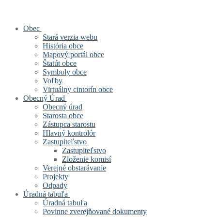
Obec
Stará verzia webu
História obce
Mapový portál obce
Štatút obce
Symboly obce
Voľby
Virtuálny cintorín obce
Obecný Úrad
Obecný úrad
Starosta obce
Zástupca starostu
Hlavný kontrolór
Zastupiteľstvo
Zastupiteľstvo
Zloženie komisí
Verejné obstarávanie
Projekty
Odpady
Úradná tabuľa
Úradná tabuľa
Povinne zverejňované dokumenty