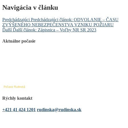
Navigácia v článku
Predchádzajúci
Predchádzajúci článok:
ODVOLANIE – ČASU
ZVÝŠENÉHO NEBEZPEČENSTVA VZNIKU POŽIARU
Ďalší
Ďalší článok:
Zápisnica – Voľby NR SR 2023
Aktuálne počasie
Počasie Rudinská
Rýchly kontakt
+421 41 424 1201
rudinska@rudinska.sk