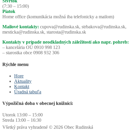
Štvrtok
(7:30 – 15:00)
Piatok
Home office (komunikácia možná iba telefonicky a mailom)
Mailové kontakty:
cupova@rudinska.sk, strbakova@rudinska.sk,
mesticka@rudinska.sk, starosta@rudinska.sk
Kontakty v prípade neodkladných záležitostí ako napr. pohreb:
– kancelária OÚ 0910 998 123
– starostka obce 0908 932 306
Rýchle menu
Hore
Aktuality
Kontakt
Úradná tabuľa
Výpožičná doba v obecnej knižnici:
Utorok 13:00 – 15:00
Streda 13:00 – 16:30
Všetký práva vyhradené © 2026 Obec Rudinská