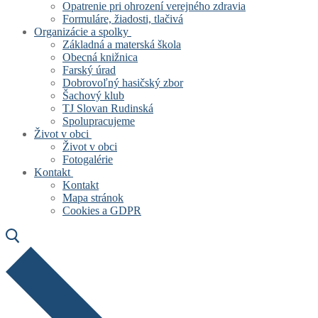
Opatrenie pri ohrození verejného zdravia
Formuláre, žiadosti, tlačivá
Organizácie a spolky
Základná a materská škola
Obecná knižnica
Farský úrad
Dobrovoľný hasičský zbor
Šachový klub
TJ Slovan Rudinská
Spolupracujeme
Život v obci
Život v obci
Fotogalérie
Kontakt
Kontakt
Mapa stránok
Cookies a GDPR