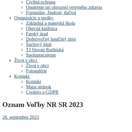
Civilná ochrana
Opatrenie pri ohrození verejného zdravia
Formuláre, žiadosti, tlačivá
Organizácie a spolky
Základná a materská škola
Obecná knižnica
Farský úrad
Dobrovoľný hasičský zbor
Šachový klub
TJ Slovan Rudinská
Spolupracujeme
Život v obci
Život v obci
Fotogalérie
Kontakt
Kontakt
Mapa stránok
Cookies a GDPR
Oznam Voľby NR SR 2023
28. septembra 2023