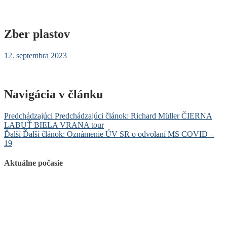
Zber plastov
12. septembra 2023
Navigácia v článku
Predchádzajúci
Predchádzajúci článok:
Richard Müller ČIERNA
LABUŤ BIELA VRANA tour
Ďalší
Ďalší článok:
Oznámenie ÚV SR o odvolaní MS COVID –
19
Aktuálne počasie