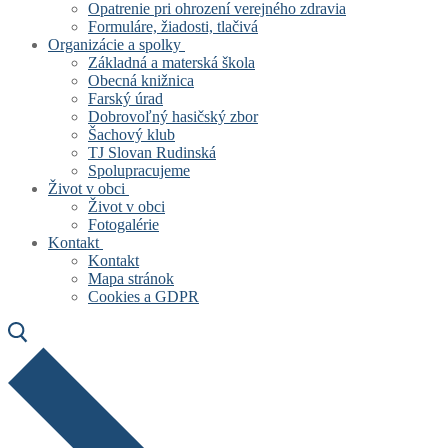
Opatrenie pri ohrození verejného zdravia
Formuláre, žiadosti, tlačivá
Organizácie a spolky
Základná a materská škola
Obecná knižnica
Farský úrad
Dobrovoľný hasičský zbor
Šachový klub
TJ Slovan Rudinská
Spolupracujeme
Život v obci
Život v obci
Fotogalérie
Kontakt
Kontakt
Mapa stránok
Cookies a GDPR