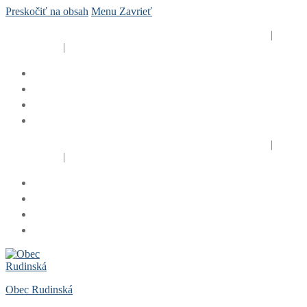
Preskočiť na obsah
Menu
Zavrieť
Obecný úrad Rudinská, Rudinská č. 125, 023 31 Rudina
|
+421
41 424 1201
|
rudinska@rudinska.sk
Obecný úrad Rudinská, Rudinská č. 125, 023 31 Rudina
|
+421
41 424 1201
|
rudinska@rudinska.sk
Obec Rudinská