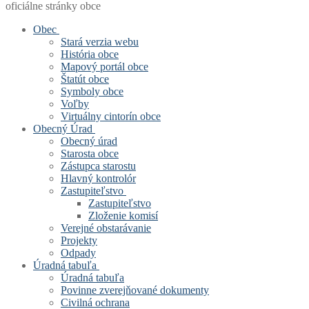
oficiálne stránky obce
Obec
Stará verzia webu
História obce
Mapový portál obce
Štatút obce
Symboly obce
Voľby
Virtuálny cintorín obce
Obecný Úrad
Obecný úrad
Starosta obce
Zástupca starostu
Hlavný kontrolór
Zastupiteľstvo
Zastupiteľstvo
Zloženie komisí
Verejné obstarávanie
Projekty
Odpady
Úradná tabuľa
Úradná tabuľa
Povinne zverejňované dokumenty
Civilná ochrana