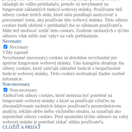
ukladajú do vášho prehliadača, pretože sú nevyhnutné na
fungovanie základných funkcií webovej stránky. Používame tiež
súbory cookie tretích strán, ktoré nám pomáhajú analyzovať a
porozumieť tomu, ako používate túto webovú stránku. Tieto súbory
cookies budú uložené v prehliadači iba so súhlasom používateľa.
Máte tiež možnosť zrušiť tieto cookies. Zrušenie niektorých z týchto
súborov však môže mať vplyv na vaše prehliadanie.
Necessary
Necessary
Vždy zapnuté
Nevyhnutné (necessary) cookies sú absolútne nevyhnutné pre
správne fungovanie webovej stránky. Táto kategória obsahuje iba
súbory cookies, ktoré zaisťujú základné funkcie a bezpečnostné
funkcie webovej stránky. Tieto cookies neobsahujú žiadne osobné
informácie.
Non-necessary
Non-necessary
Akékoľvek súbory cookies, ktoré nemusia byť potrebné na
fungovanie webovej stránky a ktoré sa používajú výlučne na
zhromažďovanie osobných údajov používateľa prostredníctvom
analýzy, reklám alebo iného vloženého obsahu, sa označujú ako
nepotrebné súbory cookies. Pred spustením týchto súborov na vašej
webovej stránke je potrebné získať súhlas používateľa.
ULOŽIŤ A PRIJAŤ