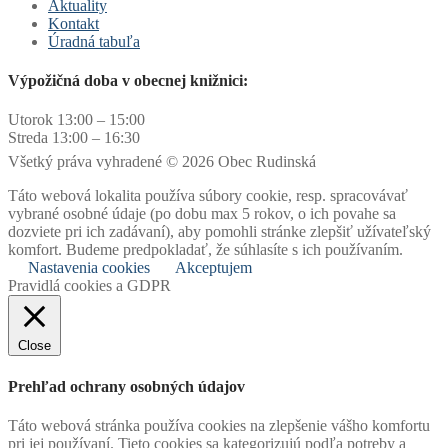
Aktuality
Kontakt
Úradná tabuľa
Výpožičná doba v obecnej knižnici:
Utorok 13:00 – 15:00
Streda 13:00 – 16:30
Všetký práva vyhradené © 2026 Obec Rudinská
Táto webová lokalita používa súbory cookie, resp. spracovávať
vybrané osobné údaje (po dobu max 5 rokov, o ich povahe sa
dozviete pri ich zadávaní), aby pomohli stránke zlepšiť užívateľský
komfort. Budeme predpokladať, že súhlasíte s ich používaním.
Nastavenia cookies
Akceptujem
Pravidlá cookies a GDPR
Close
Prehľad ochrany osobných údajov
Táto webová stránka používa cookies na zlepšenie vášho komfortu
pri jej používaní. Tieto cookies sa kategorizujú podľa potreby a